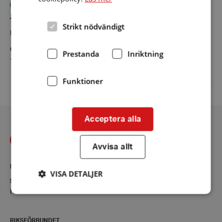
Teleslinga fungerar OK
Fast teleslinga
Typ av lokal/ändamål
Slingan kollades
Strikt nödvändigt
Kyrkor och församlingshem
8 februari 2026
Övrig information
Prestanda
Inriktning
Testad flera gånger
Funktioner
Acceptera alla
Avvisa allt
KONTAKT
VISA DETALJER
Stockholms län
Kontaktsida
Strikt nödvändigt
Prestanda
Inriktning
RIKSFÖRBUNDET