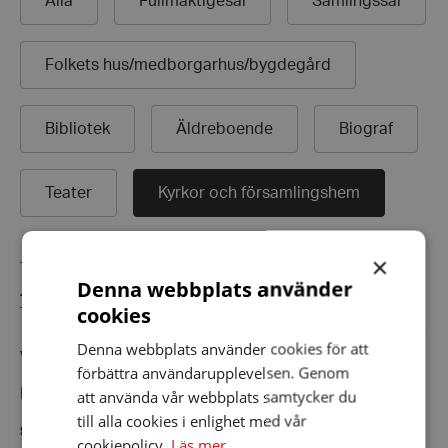
Alla
Fullmäktigesal
Samlingssal
Folkets hus/
medborgarhus/
bygdegård
Bibliotek
Äldreboende
Biograf
Teater
Kyrkor och församlingshem
×
Totalt: 1 slingkollar
Denna webbplats använder
Till distriktets webbplats
cookies
Denna webbplats använder cookies för att
Valsta kyrka
förbättra användarupplevelsen. Genom
Bragegatan 3 Märsta Sigtuna kommun
att använda vår webbplats samtycker du
till alla cookies i enlighet med vår
Slingans status
Typ av slinga
cookiepolicy.
Läs mer