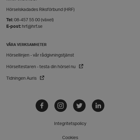
Funktioner
Hörselskadades Riksförbund (HRF)
Strikt nödvändiga kakor tillåter
Tel:
08-457 55 00 (växel)
kärnwebbplatsfunktioner som användarinloggning
och kontohantering. Webbplatsen kan inte
E-post:
hrf@hrf.se
användas ordentligt utan strikt nödvändiga cookies.
Leverantör
/
Namn
VÅRA VERKSAMHETER
Domän
hrf-popup-closed-*
hrf.se
Hörsellinjen - vår rådgivningstjänst
Hörseltestaren - testa din hörsel nu
Tidningen Auris
Facebook
Instagram
Twitter
LinkedIn
wordpress_test_cookie
Automattic
Inc.
hrf.se
Integritetspolicy
Google
Privacy Policy
Cookies