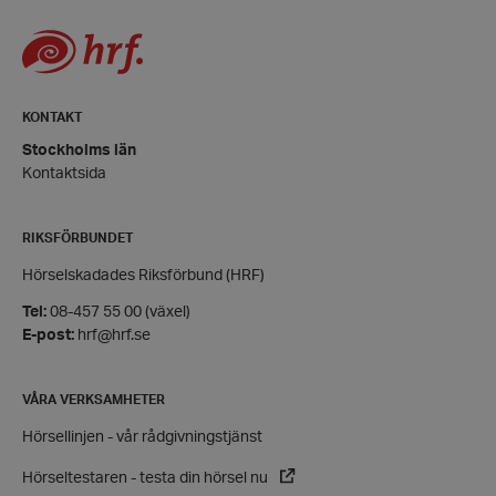
KONTAKT
Stockholms län
Kontaktsida
RIKSFÖRBUNDET
VISITOR_PRIVACY_METADATA
YouTube
.youtube.com
Hörselskadades Riksförbund (HRF)
Tel:
08-457 55 00 (växel)
E-post:
hrf@hrf.se
VÅRA VERKSAMHETER
Hörsellinjen - vår rådgivningstjänst
Hörseltestaren - testa din hörsel nu