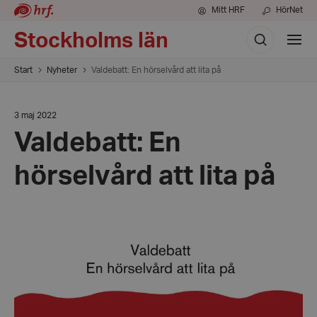
Mitt HRF
HörNet
Sök
Stockholms län
Visa
meny
Start
Nyheter
Valdebatt: En hörselvård att lita på
Datum:
3 maj 2022
3
Valdebatt: En
maj
2022
hörselvård att lita på