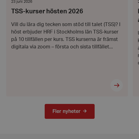
Datum:
23 juni 2026
Leverantör
/
23
Namn
Domän
TSS-kurser hösten 2026
juni
j
2026
hrf-popup-closed-*
hrf.se
Vill du lära dig tecken som stöd till talet (TSS)? I
höst erbjuder HRF i Stockholms län TSS-kurser
på 10 tillfällen per kurs. TSS kurserna är främst
digitala via zoom – första och sista tillfället...
wordpress_test_cookie
Automattic
Inc.
hrf.se
Google
Privacy Policy
PHPSESSID
PHP.net
hrf.se
Fler nyheter