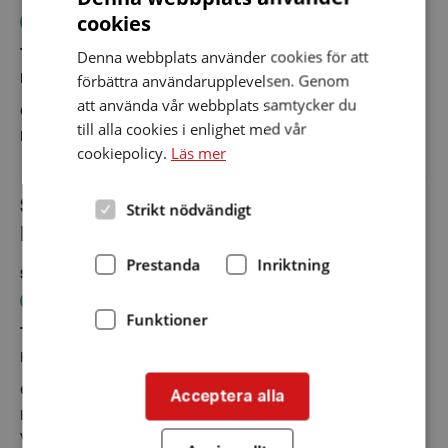
cookies
Teleslinga fungerar OK
Fast teleslinga
Denna webbplats använder cookies för att
Typ av lokal/ändamål
Slingan kollades
förbättra användarupplevelsen. Genom
Kyrkor och församlingshem
27 januari 2021
att använda vår webbplats samtycker du
Övrig information
till alla cookies i enlighet med vår
Liten men aktiv frikyrkoförsamling
cookiepolicy.
Läs mer
St Paulskyrkan/Mötesplats Mariatorget,
Strikt nödvändigt
Mariatorget, Stockholm, Sverige
Prestanda
Inriktning
Slingans status
Typ av slinga
Teleslinga fungerar OK
Fast teleslinga
Funktioner
Typ av lokal/ändamål
Slingan kollades
Kyrkor och församlingshem
13 november 2025
Övrig information
Acceptera alla
Halsslingan får man låna på plats. Sändaren till halsslingan är
välplacerad centralt och högt i taket.