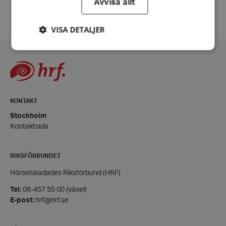
Avvisa allt
VISA DETALJER
Strikt nödvändigt
Prestanda
Inriktning
Funktioner
KONTAKT
Strikt nödvändiga kakor tillåter
kärnwebbplatsfunktioner som användarinloggning
Stockholm
och kontohantering. Webbplatsen kan inte
Kontaktsida
användas ordentligt utan strikt nödvändiga cookies.
Leverantör
/
Namn
Domän
RIKSFÖRBUNDET
hrf-popup-closed-*
hrf.se
Hörselskadades Riksförbund (HRF)
Tel:
08-457 55 00 (växel)
E-post:
hrf@hrf.se