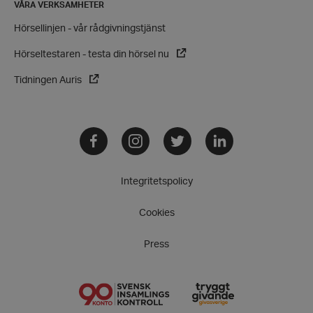
VÅRA VERKSAMHETER
wordpress_test_cookie
Automattic
Hörsellinjen - vår rådgivningstjänst
Inc.
hrf.se
Hörseltestaren - testa din hörsel nu
Tidningen Auris
Google
Privacy Policy
PHPSESSID
PHP.net
hrf.se
Facebook
Instagram
Twitter
LinkedIn
Integritetspolicy
Cookies
Press