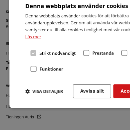
Denna webbplats använder cookies
KONTAKT
Denna webbplats använder cookies för att förbättra
Skellefteå
användarupplevelsen. Genom att använda vår webb
Kontaktsida
samtycker du till alla cookies i enlighet med vår cook
Läs mer
RIKSFÖRBUNDET
Strikt nödvändigt
Prestanda
Hörselskadades Riksförbund (HRF)
Tel:
08-457 55 00 (växel)
Funktioner
E-post:
hrf@hrf.se
VÅRA VERKSAMHETER
VISA DETALJER
Avvisa allt
Acc
Hörsellinjen - vår rådgivningstjänst
Hörseltestaren - testa din hörsel nu
Tidningen Auris
Strikt nödvändigt
Prestanda
Inriktning
Fu