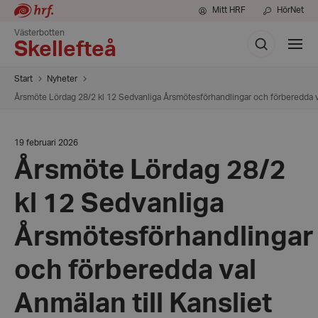
Mitt HRF
HörNet
Västerbotten
Sök
Visa
Skellefteå
meny
Start
Nyheter
Årsmöte Lördag 28/2 kl 12 Sedvanliga Årsmötesförhandlingar och förberedda va
Datum:
19 februari 2026
19
Årsmöte Lördag 28/2
februari
2026
kl 12 Sedvanliga
Årsmötesförhandlingar
och förberedda val
Anmälan till Kansliet