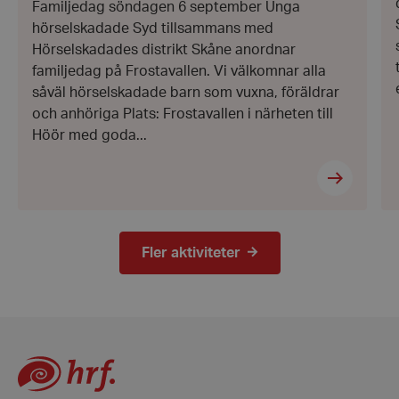
Familjedag söndagen 6 september Unga
hrf-popup-closed-*
hrf.se
hörselskadade Syd tillsammans med
Hörselskadades distrikt Skåne anordnar
familjedag på Frostavallen. Vi välkomnar alla
såväl hörselskadade barn som vuxna, föräldrar
och anhöriga Plats: Frostavallen i närheten till
Höör med goda...
wordpress_test_cookie
Automattic
Inc.
hrf.se
Google
Privacy Policy
Fler aktiviteter
PHPSESSID
PHP.net
hrf.se