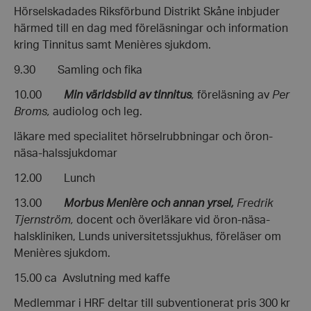
Hörselskadades Riksförbund Distrikt Skåne inbjuder
härmed till en dag med föreläsningar och information
kring Tinnitus samt Menières sjukdom.
9.30 Samling och fika
10.00
Min världsbild av tinnitus
,
föreläsning av
Per
Broms,
audiolog och leg.
läkare med specialitet hörselrubbningar och öron-
näsa-halssjukdomar
12.00 Lunch
13.00
Morbus Menière och annan yrsel,
Fredrik
Tjernström,
docent och överläkare vid öron-näsa-
halskliniken, Lunds uni­versi­tets­sjuk­hus, före­läser om
Menières sjukdom.
15.00 ca Avslutning med kaffe
Medlemmar i HRF deltar till subventionerat pris 300 kr