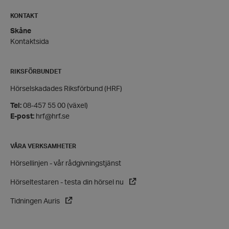
KONTAKT
Skåne
Kontaktsida
RIKSFÖRBUNDET
Hörselskadades Riksförbund (HRF)
VISITOR_PRIVACY_METADATA
YouTube
.youtube.com
Tel:
08-457 55 00 (växel)
E-post:
hrf@hrf.se
VÅRA VERKSAMHETER
Hörsellinjen - vår rådgivningstjänst
Hörseltestaren - testa din hörsel nu
Tidningen Auris
__cf_bm