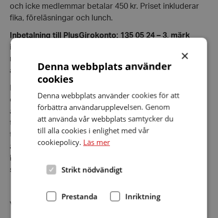
och icke medlemmar betalar 450 kr. Priset inkluderar
fika, föreläsningar och lunch.
Inbetalning till PlusGirokonto: 135 05 24 – 3, märk
inbetalningen med Tinnitus/Menièredag och ditt
×
namn,
senast den 22 mars.
Det finns ett begränsat
Denna webbplats använder
antal platser och det är först till kvarn som gäller!
cookies
Evenemanget vänder sig främst till dig som har egna
Denna webbplats använder cookies för att
erfarenheter av Tinnitus och/eller Menière eller du som
förbättra användarupplevelsen. Genom
är anhörig/vän till någon som är drabbad av dessa
att använda vår webbplats samtycker du
tillstånd. Vi hoppas på stor uppslutning och att du/ni
till alla cookies i enlighet med vår
tar chansen att lära mer om Tinnitus och Menière. Det
cookiepolicy.
Läs mer
är givetvis också en enastående möjlighet att knyta
kontakter och utbyta erfarenheter med människor i
Strikt nödvändigt
samma situation.
Prestanda
Inriktning
Väl mött till en spännande dag