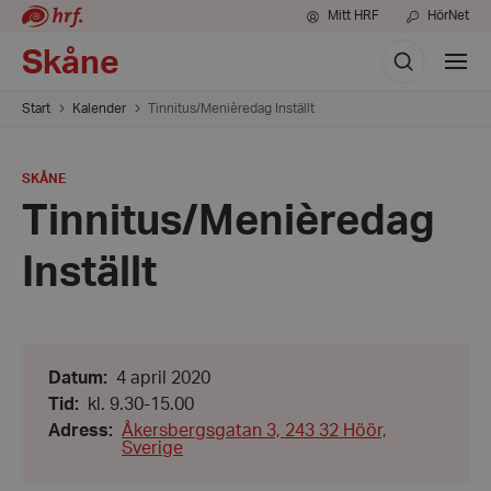
Mitt HRF
HörNet
Sök
Skåne
Visa
meny
Start
Kalender
Tinnitus/Menièredag Inställt
PLATS
:
SKÅNE
Tinnitus/Menièredag
Inställt
Datum:
Datum
:
4 april 2020
4
Från:
Tid
:
kl. 9.30-15.00
april
kl.
2020
Adress
:
Åkersbergsgatan 3, 243 32 Höör,
9.30
Sverige
-
Till: