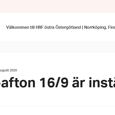
Välkommen till HRF östra Östergötland ( Norrköping, Fi
um:
augusti 2020
afton 16/9 är inst
sti
0