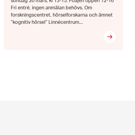
söndag 20 mars, kl 13-15. Foajén öppen 12-16
Fri entré, ingen anmälan behövs. Om
forskningscentret, hörselforskarna och ämnet
”kognitiv hörsel” Linnécentrum...