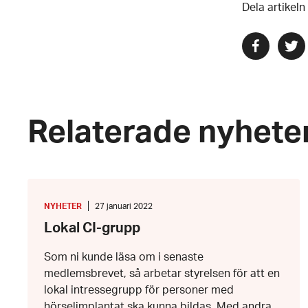
Dela artikeln
Dela
Dela
via
via
facebook
twitte
Relaterade nyhete
Lokal
CI-
grupp
KATEGORI
:
Datum:
NYHETER
27 januari 2022
27
Lokal CI-grupp
januari
2022
Som ni kunde läsa om i senaste
medlemsbrevet, så arbetar styrelsen för att en
lokal intressegrupp för personer med
hörselimplantat ska kunna bildas. Med andra