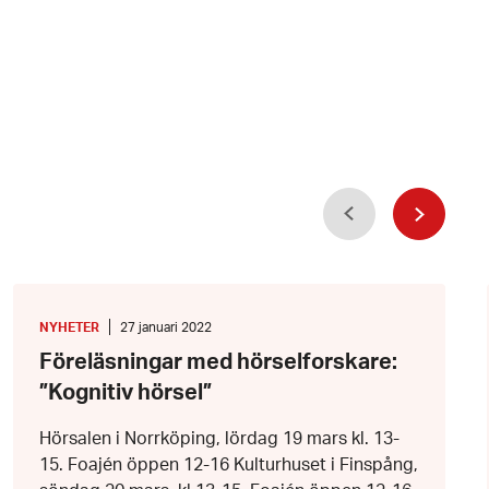
Föregående
Nästa
Föreläsningar
med
hörselforskare:
KATEGORI
:
Datum:
NYHETER
27 januari 2022
”Kognitiv
27
Föreläsningar med hörselforskare:
hörsel”
januari
2022
”Kognitiv hörsel”
Hörsalen i Norrköping, lördag 19 mars kl. 13-
15. Foajén öppen 12-16 Kulturhuset i Finspång,