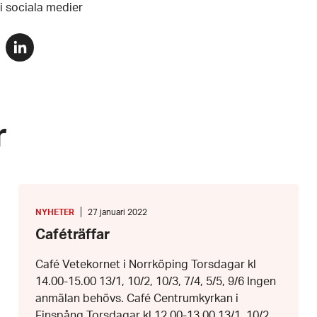
 i sociala medier
Dela
via
r
linkedin
r
Caféträffar
KATEGORI
:
Datum:
NYHETER
27 januari 2022
27
Caféträffar
januari
2022
Café Vetekornet i Norrköping Torsdagar kl
14.00-15.00 13/1, 10/2, 10/3, 7/4, 5/5, 9/6 Ingen
anmälan behövs. Café Centrumkyrkan i
Finspång Torsdagar kl 12.00-13.00 13/1, 10/2,