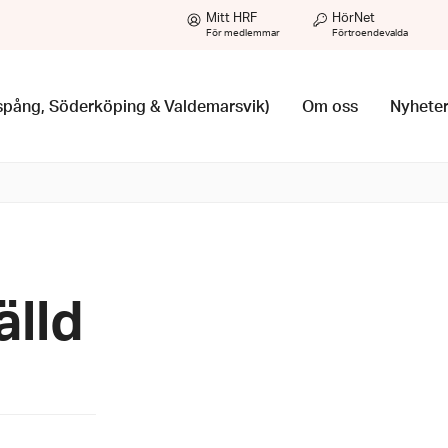
Mitt HRF
HörNet
För medlemmar
Förtroendevalda
nspång, Söderköping & Valdemarsvik)
Om oss
Nyhete
älld