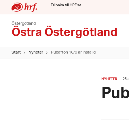
Tillbaka till HRF.se
Östergötland
Östra Östergötland
Start
Nyheter
Pubafton 16/9 är inställd
KATEGORI
:
Dat
NYHETER
25 
25
Pub
augu
202