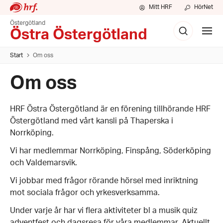
Mitt HRF
HörNet
Östergötland
Sök
Visa
Östra Östergötland
meny
Start
Om oss
Om oss
HRF Östra Östergötland är en förening tillhörande HRF
Östergötland med vårt kansli på Thaperska i
Norrköping.
Vi har medlemmar Norrköping, Finspång, Söderköping
och Valdemarsvik.
Vi jobbar med frågor rörande hörsel med inriktning
mot sociala frågor och yrkesverksamma.
Under varje år har vi flera aktiviteter bl a musik quiz
adventfest och dagsresa för våra medlemmar. Aktuellt