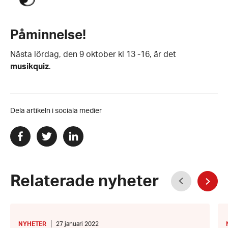
Påminnelse!
Nästa lördag, den 9 oktober kl 13 -16, är det
musikquiz
.
Dela artikeln i sociala medier
Dela
Dela
Dela
via
via
via
facebook
twitter
linkedin
Föregående
Relaterade nyheter
Näst
Lokal
Ca
CI-
grupp
KATEGORI
:
Datum:
NYHETER
27 januari 2022