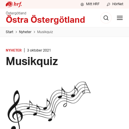
Mitt HRF
HörNet
Östergötland
Sök
Visa
Östra Östergötland
meny
Start
Nyheter
Musikquiz
KATEGORI
:
Datum:
NYHETER
3 oktober 2021
3
Musikquiz
oktober
2021