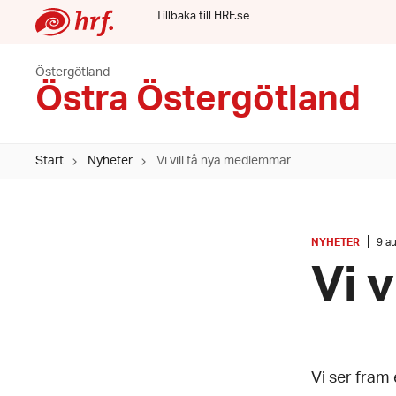
Tillbaka till HRF.se
Östergötland
Östra Östergötland
Start
Nyheter
Vi vill få nya medlemmar
KATEGORI
:
Dat
NYHETER
9 a
9
Vi 
augu
202
Vi ser fram