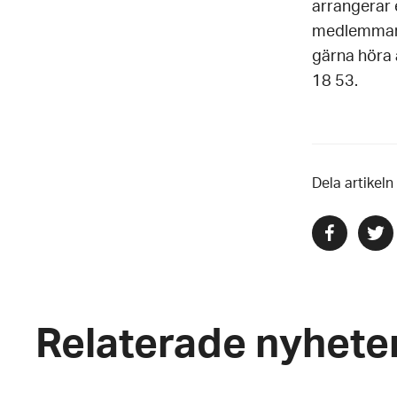
arrangerar e
medlemmar i
gärna höra 
18 53.
Dela artikeln
Dela
Dela
via
via
facebook
twitte
Relaterade nyhete