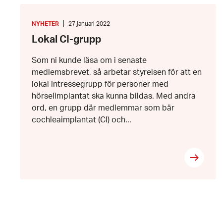
Lokal
CI-
grupp
KATEGORI
:
Datum:
NYHETER
27 januari 2022
27
Lokal CI-grupp
januari
2022
Som ni kunde läsa om i senaste
medlemsbrevet, så arbetar styrelsen för att en
lokal intressegrupp för personer med
hörselimplantat ska kunna bildas. Med andra
ord, en grupp där medlemmar som bär
cochleaimplantat (CI) och...