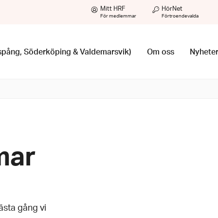
Mitt HRF
HörNet
För medlemmar
Förtroendevalda
nspång, Söderköping & Valdemarsvik)
Om oss
Nyhete
mar
ästa gång vi