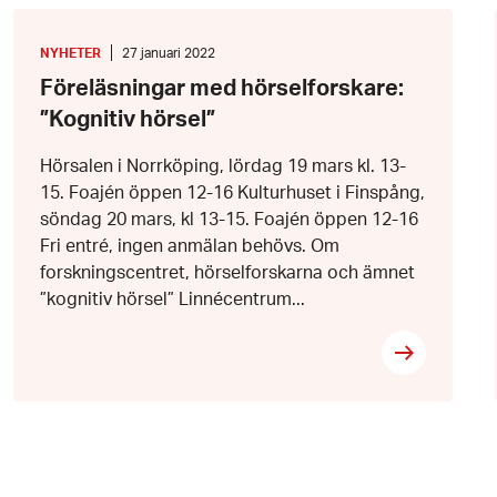
Föreläsningar
med
hörselforskare:
KATEGORI
:
Datum:
NYHETER
27 januari 2022
”Kognitiv
27
Föreläsningar med hörselforskare:
hörsel”
januari
2022
”Kognitiv hörsel”
Hörsalen i Norrköping, lördag 19 mars kl. 13-
15. Foajén öppen 12-16 Kulturhuset i Finspång,
söndag 20 mars, kl 13-15. Foajén öppen 12-16
Fri entré, ingen anmälan behövs. Om
forskningscentret, hörselforskarna och ämnet
”kognitiv hörsel” Linnécentrum...