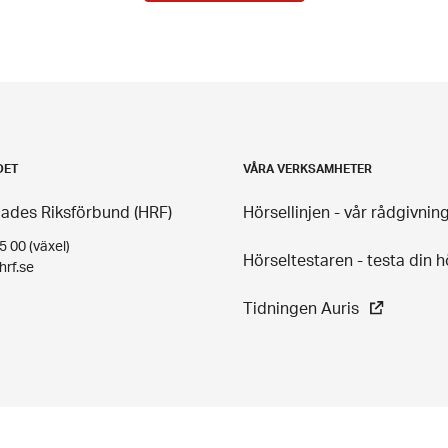
DET
VÅRA VERKSAMHETER
ades Riksförbund (HRF)
Hörsellinjen - vår rådgivnin
 00 (växel)
Hörseltestaren - testa din h
hrf.se
Tidningen Auris