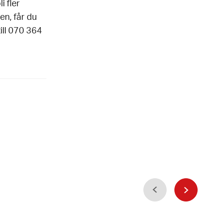
i fler
en, får du
ill 070 364
Föregående
Nästa