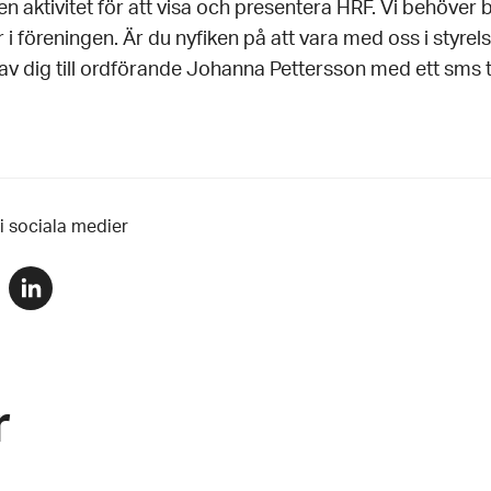
n aktivitet för att visa och presentera HRF. Vi behöver bl
 föreningen. Är du nyfiken på att vara med oss i styrels
av dig till ordförande Johanna Pettersson med ett sms t
 i sociala medier
Dela
via
r
linkedin
r