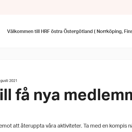
Välkommen till HRF östra Östergötland ( Norrköping, Fi
um:
ugusti 2021
vill få nya medlem
sti
1
 emot att återuppta våra aktiviteter. Ta med en kompis n