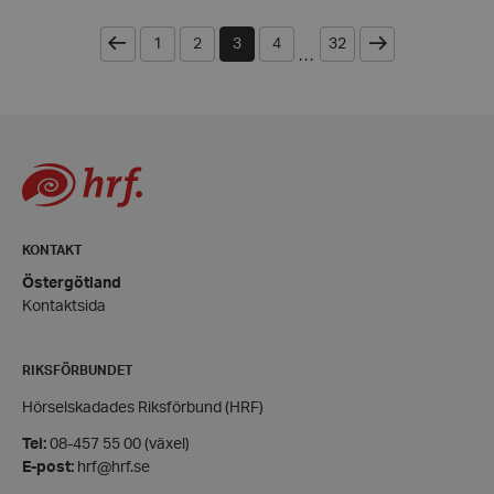
Föregående
Nästa
1
2
3
4
32
CookieScriptConsent
CookieScript
...
hrf.se
woocommerce_items_in_cart
Automattic
KONTAKT
Inc.
hrf.se
Östergötland
Kontaktsida
woocommerce_cart_hash
Automattic
Inc.
RIKSFÖRBUNDET
hrf.se
Hörselskadades Riksförbund (HRF)
wp_woocommerce_session_[abcdef0123456789]
hrf.se
Tel:
08-457 55 00 (växel)
{32}
E-post:
hrf@hrf.se