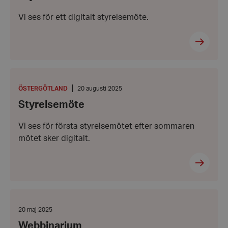
2025
Vi ses för ett digitalt styrelsemöte.
Styrelsemöte
PLATS
:
Datum:
ÖSTERGÖTLAND
20 augusti 2025
20
Styrelsemöte
augusti
2025
Vi ses för första styrelsemötet efter sommaren
mötet sker digitalt.
Webbinarium
Datum:
20 maj 2025
20
Webbinarium
maj