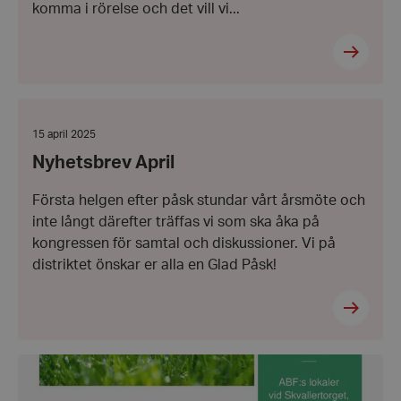
komma i rörelse och det vill vi...
wordpress_test_cookie
Automattic
Inc.
hrf.se
Nyhetsbrev
April
Google
Datum:
15 april 2025
Privacy Policy
15
PHPSESSID
Nyhetsbrev April
PHP.net
april
hrf.se
2025
Första helgen efter påsk stundar vårt årsmöte och
inte långt därefter träffas vi som ska åka på
kongressen för samtal och diskussioner. Vi på
distriktet önskar er alla en Glad Påsk!
Nyhetsbrev
Mars