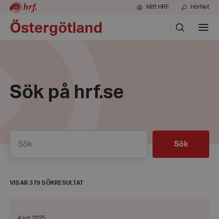
Mitt HRF
HörNet
Sök
Östergötland
Visa
meny
Sök på hrf.se
Sök
Sök
VISAR 379 SÖKRESULTAT
Nyhetsbrev
Juli
Datum:
4 juli 2025