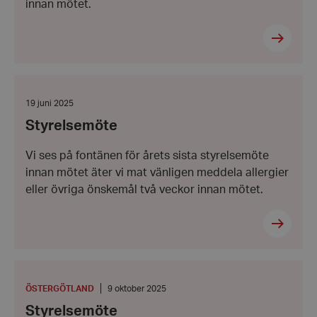
innan mötet.
Styrelsemöte
Datum:
19 juni 2025
19
Styrelsemöte
juni
2025
Vi ses på fontänen för årets sista styrelsemöte
innan mötet äter vi mat vänligen meddela allergier
eller övriga önskemål två veckor innan mötet.
Styrelsemöte
PLATS
:
Datum:
ÖSTERGÖTLAND
9 oktober 2025
9
Styrelsemöte
oktober