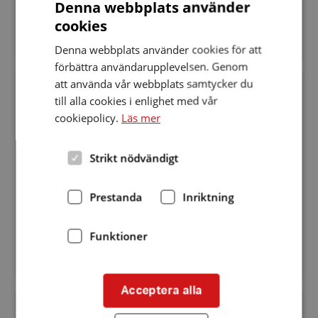
för en bättre tillvaro, behandlingar och...
Denna webbplats använder
cookies
Denna webbplats använder cookies för att
förbättra användarupplevelsen. Genom
Nyhetsbrev
att använda vår webbplats samtycker du
Maj
till alla cookies i enlighet med vår
Datum:
14 maj 2025
14
cookiepolicy.
Läs mer
Nyhetsbrev Maj
maj
2025
Tiden går fort och det är redan mitten av maj. Vad
Strikt nödvändigt
är på gång ute i föreningarna? i Kinda kan man
anmäla sig till Gökotta med utflyktsmålet Kulterna
Prestanda
Inriktning
i Kättilstad. Västra Östergötland bjuder på
bingoavslut...
Funktioner
Acceptera alla
Enkätundersökning
om