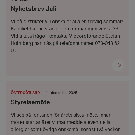
4
Nyhetsbrev Juli
juli
2025
Vi på distriktet vill önska er alla en trevlig sommar!
Kansliet har nu stängt och öppnar igen vecka 33.
Vid akuta frågor kontakta Viceordförande Stefan
Holmberg han nås på telefonnummer 073-043 62
00
Styrelsemöte
PLATS
:
Datum:
ÖSTERGÖTLAND
11 december 2025
11
Styrelsemöte
december
2025
Vi ses på fontänen för årets sista möte. Innan
mötet startar äter vi mat meddela eventuella
allergier samt övriga önskemål senast två veckor