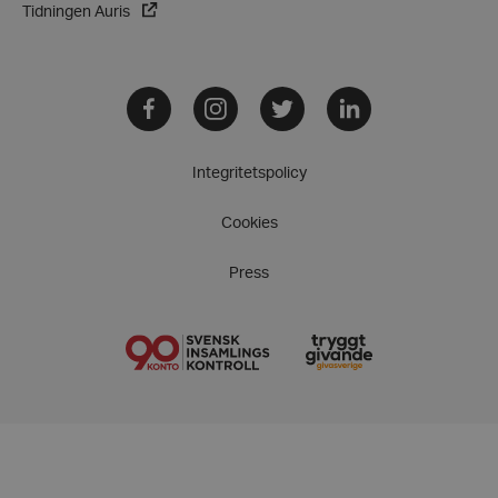
Tidningen Auris
Facebook
Instagram
Twitter
LinkedIn
Integritetspolicy
Cookies
Press
VISITOR_PRIVACY_METADATA
YouTube
.youtube.com