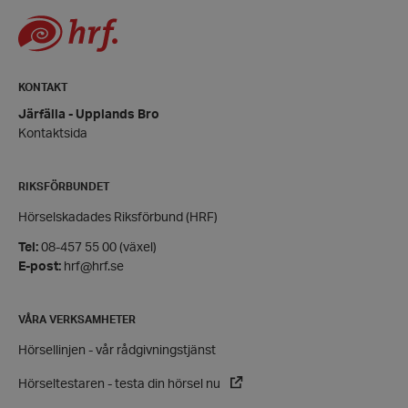
och kontohantering. Webbplatsen kan inte användas
ordentligt utan strikt nödvändiga cookies.
Leverantör
/
Namn
Domän
hrf-popup-closed-*
hrf.se
KONTAKT
Järfälla - Upplands Bro
Kontaktsida
RIKSFÖRBUNDET
Hörselskadades Riksförbund (HRF)
wordpress_test_cookie
Automattic
Inc.
Tel:
08-457 55 00 (växel)
hrf.se
E-post:
hrf@hrf.se
Google Privacy
Policy
VÅRA VERKSAMHETER
PHPSESSID
PHP.net
Hörsellinjen - vår rådgivningstjänst
hrf.se
Hörseltestaren - testa din hörsel nu