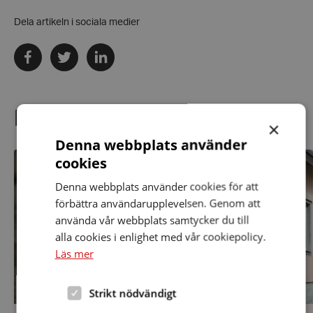
Dela artikeln i sociala medier
Dela
Dela
Dela
via
via
via
facebook
twitter
linkedin
Föregående
Relaterade nyheter
×
Näst
Denna webbplats använder
Valfrågor
Bu
cookies
från
till
vår
St
Denna webbplats använder cookies för att
förening
till
förbättra användarupplevelsen. Genom att
samtliga
använda vår webbplats samtycker du till
partier
alla cookies i enlighet med vår cookiepolicy.
Läs mer
Strikt nödvändigt