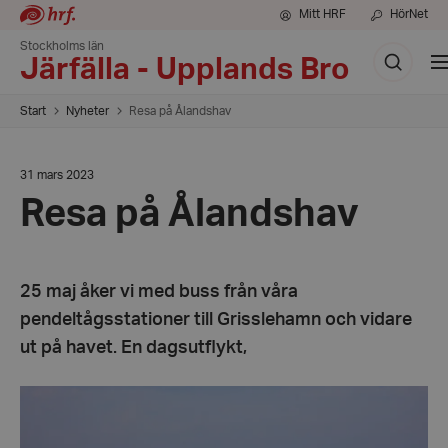
Mitt HRF
HörNet
Stockholms län
Sök
V
Järfälla - Upplands Bro
m
Start
Nyheter
Resa på Ålandshav
Datum:
31 mars 2023
31
Resa på Ålandshav
mars
2023
25 maj åker vi med buss från våra
pendeltågsstationer till Grisslehamn och vidare
ut på havet. En dagsutflykt,