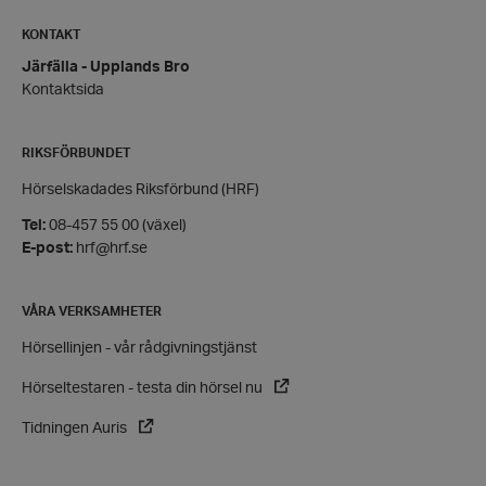
KONTAKT
Järfälla - Upplands Bro
Kontaktsida
RIKSFÖRBUNDET
Hörselskadades Riksförbund (HRF)
Tel:
08-457 55 00 (växel)
E-post:
hrf@hrf.se
VISITOR_PRIVACY_METADATA
YouTube
.youtube.com
VÅRA VERKSAMHETER
Hörsellinjen - vår rådgivningstjänst
Hörseltestaren - testa din hörsel nu
Tidningen Auris