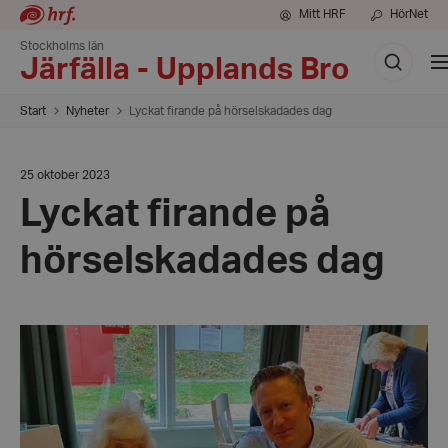
Mitt HRF
HörNet
Stockholms län
Sök
V
Järfälla - Upplands Bro
m
Start
Nyheter
Lyckat firande på hörselskadades dag
Datum:
25 oktober 2023
25
Lyckat firande på
oktober
2023
hörselskadades dag