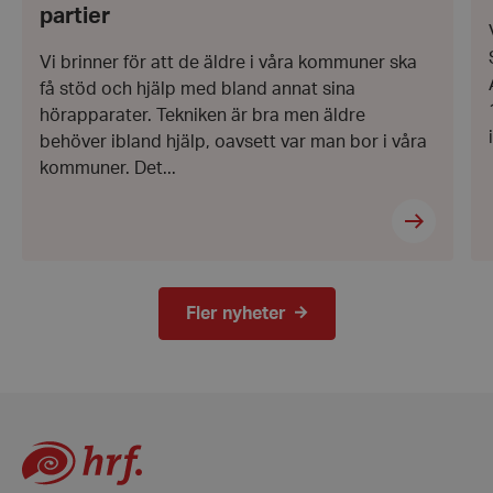
2026
partier
Leverantör
/
Namn
Domän
Vi brinner för att de äldre i våra kommuner ska
hrf-popup-closed-*
hrf.se
få stöd och hjälp med bland annat sina
hörapparater. Tekniken är bra men äldre
behöver ibland hjälp, oavsett var man bor i våra
kommuner. Det...
wordpress_test_cookie
Automattic
Inc.
hrf.se
Fler nyheter
Google Privacy
Policy
PHPSESSID
PHP.net
hrf.se