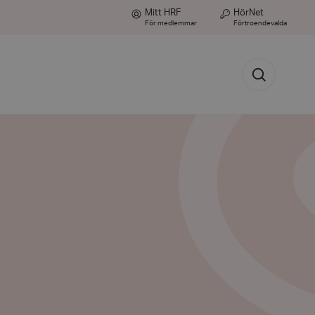
Mitt HRF
HörNet
För medlemmar
Förtroendevalda
Sök