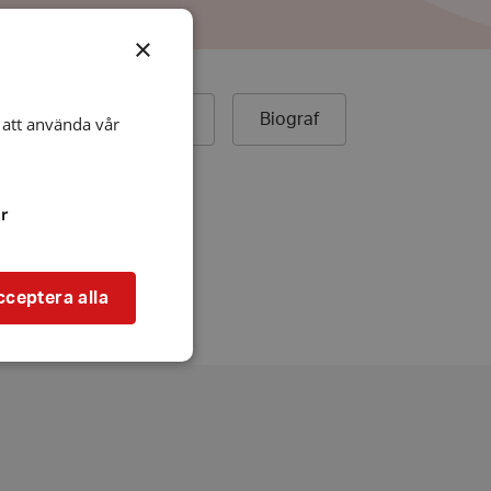
×
ek
Äldreboende
Biograf
att använda vår
r
cceptera alla
bbplatsen kan inte