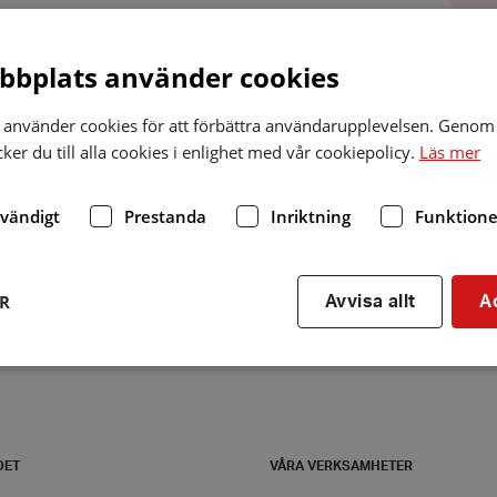
bplats använder cookies
Folkets hus/
medborgarhus/
bygdegård
Bibliot
använder cookies för att förbättra användarupplevelsen. Genom 
er du till alla cookies i enlighet med vår cookiepolicy.
Läs mer
dvändigt
Prestanda
Inriktning
Funktione
ER
Avvisa allt
A
Strikt nödvändigt
Prestanda
Inriktning
Funktioner
kor tillåter kärnwebbplatsfunktioner som användarinloggning och kontohantering. We
DET
VÅRA VERKSAMHETER
utan strikt nödvändiga cookies.