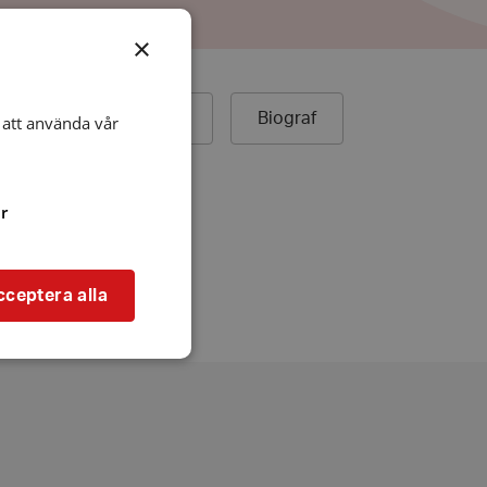
×
ek
Äldreboende
Biograf
att använda vår
r
cceptera alla
bbplatsen kan inte