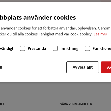
bplats använder cookies
Folkets hus/
medborgarhus/
bygdegård
Bibliot
använder cookies för att förbättra användarupplevelsen. Genom 
er du till alla cookies i enlighet med vår cookiepolicy.
Läs mer
dvändigt
Prestanda
Inriktning
Funktione
ER
Avvisa allt
A
Strikt nödvändigt
Prestanda
Inriktning
Funktioner
kor tillåter kärnwebbplatsfunktioner som användarinloggning och kontohantering. We
DET
VÅRA VERKSAMHETER
utan strikt nödvändiga cookies.