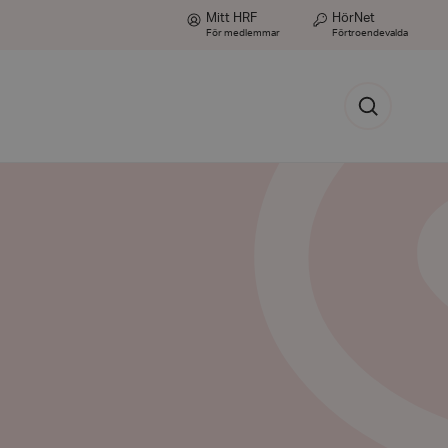
Mitt HRF
HörNet
För medlemmar
Förtroendevalda
Sök