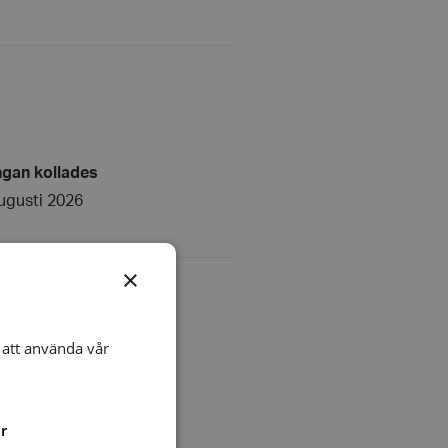
ngan kollades
ugusti 2026
×
att använda vår
ngan kollades
juli 2014
r