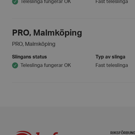
Teleslinga fungerar OK
Fast teleslinga
PRO, Malmköping
VISITOR_PRIVACY_
PRO, Malmköping
Slingans status
Typ av slinga
Teleslinga fungerar OK
Fast teleslinga
__cf_bm
CookieScriptConse
woocommerce_item
woocommerce_cart
RIKSFÖRBUN