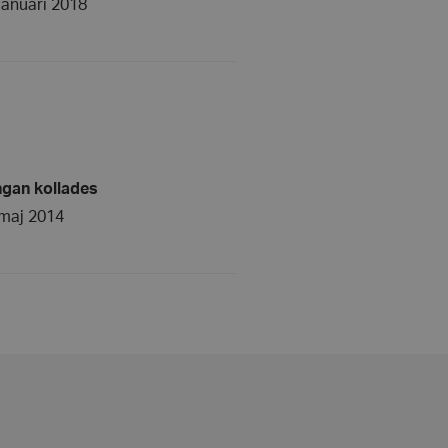
januari 2018
 normalt ett
nummer, hur det
kt för webbplatsen,
t bibehålla en
nvändare mellan
 att lagra
 sekretessval för
ebbplatsen. Den
 besökarens
esspolicyer och
täller att deras
ngan kollades
tida sessioner.
maj 2014
att skilja mellan
 är fördelaktigt för
giltiga rapporter om
ebbplats.
 Cookie-Script.com-
håg preferenserna
t är nödvändigt att
ebanner fungerar
 avgöra när
ndras.
 avgöra när