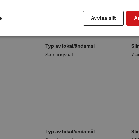
ER
Avvisa allt
A
Typ av lokal/ändamål
Sli
Strikt nödvändigt
Prestanda
Inriktning
Funktioner
Samlingssal
7 a
kor tillåter kärnwebbplatsfunktioner som användarinloggning och kontohantering. We
utan strikt nödvändiga cookies.
Leverantör
/
Utgång
Beskrivning
Domän
hrf.se
Session
Används för att spara va
stänger en notis. Denna c
ingen information som k
identifiering av använda
kie
Session
Används på webbplatser
Automattic
Wordpress. Testar om we
Inc.
aktiverade eller inte
hrf.se
Session
Cookie genererad av appl
PHP.net
Typ av lokal/ändamål
Sli
PHP-språket. Detta är en 
hrf.se
Google Privacy Policy
som används för att under