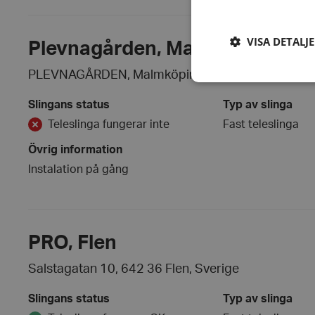
VISA DETALJ
Plevnagården, Malmköping
PLEVNAGÅRDEN, Malmköping, Sverige
Slingans status
Typ av slinga
Teleslinga fungerar inte
Fast teleslinga
Strikt nödvändiga ka
användas ordentligt 
Övrig information
Instalation på gång
Namn
hrf-popup-closed-*
PRO, Flen
wordpress_test_coo
Salstagatan 10, 642 36 Flen, Sverige
PHPSESSID
Slingans status
Typ av slinga