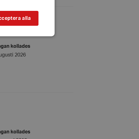
cceptera alla
ngan kollades
ugusti 2026
bbplatsen kan inte
l när användaren
ookie innehåller
an användas för
ren
 byggda med
bbläsaren har kakor
ikationer baserat på
ngan kollades
allmänt identifierare
hålla variabler för