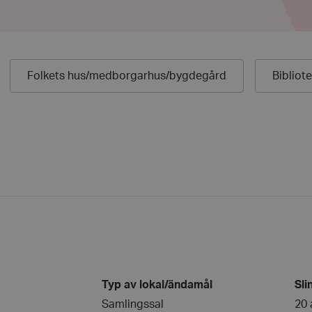
Folkets hus/
medborgarhus/
bygdegård
Bibliot
Typ av lokal/ändamål
Sli
Samlingssal
20 