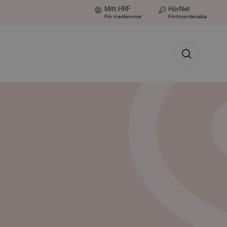
Mitt HRF
HörNet
För medlemmar
Förtroendevalda
Sök