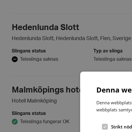
Hedenlunda Slott
Hedenlunda Slott, Hedenlunda Slott, Flen, Sverige
Slingans status
Typ av slinga
Teleslinga saknas
Teleslinga saknas
Denna web
Malmköpings hotell
Hotell Malmköping
Denna webbplats 
webbplats samtyck
Slingans status
Typ av slinga
Teleslinga fungerar OK
Fast teleslinga
Strikt nö