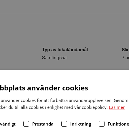
Typ av lokal/ändamål
Sli
Samlingssal
7 a
bplats använder cookies
använder cookies för att förbättra användarupplevelsen. Genom 
er du till alla cookies i enlighet med vår cookiepolicy.
Läs mer
Typ av lokal/ändamål
Sli
Samlingssal
10 
dvändigt
Prestanda
Inriktning
Funktione