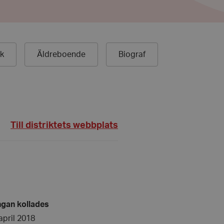
ek
Äldreboende
Biograf
Till distriktets webbplats
ngan kollades
april 2018