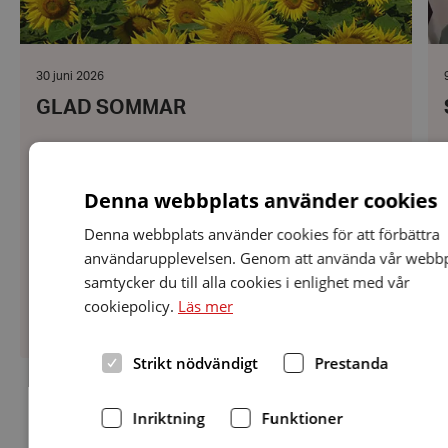
Datum:
30 juni 2026
30
GLAD SOMMAR
juni
j
2026
Styrelsen önskar alla våra medlemmar en fin
sommar. Hoppas vi ses igen på vårat första café
Denna webbplats använder cookies
den 2 september. Då startar vi med en
föreläsning om den nya bluetooth tekniken
Denna webbplats använder cookies för att förbättra
Auracast. Tills dess ha en...
användarupplevelsen. Genom att använda vår webbp
samtycker du till alla cookies i enlighet med vår
cookiepolicy.
Läs mer
Strikt nödvändigt
Prestanda
Fler nyheter
Inriktning
Funktioner