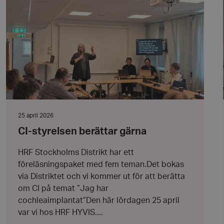
l när användaren
berättar
ookie innehåller
gärna
an användas för
ren
 byggda med
bbläsaren har kakor
ikationer baserat på
allmänt identifierare
hålla variabler för
 normalt ett
nummer, hur det
kt för webbplatsen,
t bibehålla en
Datum:
25 april 2026
nvändare mellan
25
CI-styrelsen berättar gärna
april
 att lagra
2026
 sekretessval för
HRF Stockholms Distrikt har ett
ebbplatsen. Den
 besökarens
föreläsningspaket med fem teman.Det bokas
esspolicyer och
täller att deras
via Distriktet och vi kommer ut för att berätta
tida sessioner.
om CI på temat ”Jag har
att skilja mellan
cochleaimplantat”Den här lördagen 25 april
 är fördelaktigt för
giltiga rapporter om
var vi hos HRF HYVIS....
ebbplats.