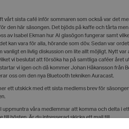
aft vårt sista café inför sommaren som också var det me
för den här säsongen. Det bjöds på kaffe och tårta men v
oss av Isabel Ekman hur AI glasögon fungerar samt vilke
det kan vara för alla, hörande som döv. Sedan var ordet 
 vanligt en livlig diskussion om lite allt möjligt. Nytt var 
vilket vi beslutat att försöka ha på samtliga caféer året u
tartar vi igen och då kommer Johan Håkansson från B
rar oss om den nya Bluetooth tekniken Auracast.
r ett utskick med ett sista medlems brev för säsongen s
en.
ill uppmuntra våra medlemmar att komma och delta i et
 till hösten. Är du intresserad skicka ett mail till
mslan@forening.hrf.se