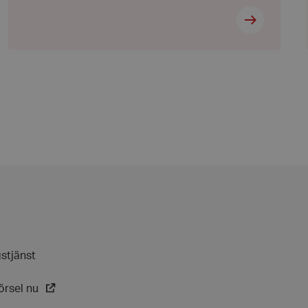
 Cookie-Script.com-
håg preferenserna
t är nödvändigt att
ebanner fungerar
 avgöra när
ndras.
 avgöra när
ndras.
rmation som
sessionens
e. För
t slumpmässigt
tarkt ID.
gen visade
gstjänst
örsel nu