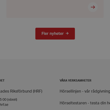
nt
1 månad
Denna cookie används av
CookieScript
tjänsten för att komma i
hrf.se
för besökarens cookie. De
Cookie-Script.com cooki
korrekt.
s_in_cart
2 dagar
Hjälper WooCommerce att
Automattic
vagnens innehåll / data ä
Inc.
hrf.se
Fler nyheter
_hash
Session
Hjälper WooCommerce att
Automattic
vagnens innehåll / data ä
Inc.
hrf.se
ession_[abcdef0123456789]
hrf.se
2 dagar 1
Cookien innehåller info
timme
identifierar kunden och 
utgångstid i WooCommerc
gästshoppare är detta et
genererat kryptografiskt s
ntly_viewed
Session
Förstärker widgeten Nyli
Automattic
produkter
Inc.
DET
VÅRA VERKSAMHETER
hrf.se
hrf.se
Session
ades Riksförbund (HRF)
Hörsellinjen - vår rådgivnin
ef0123456789]{32}
hrf.se
Session
 00 (växel)
Hörseltestaren - testa din h
hrf.se