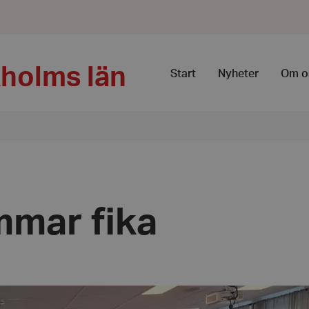
kholms län
Start
Nyheter
Om o
mar fika