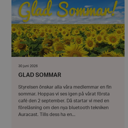
hrf-popup-closed-*
wordpress_test_coo
PHPSESSID
Datum:
30 juni 2026
30
GLAD SOMMAR
juni
VISITOR_PRIVACY_
2026
Styrelsen önskar alla våra medlemmar en fin
sommar. Hoppas vi ses igen på vårat första
café den 2 september. Då startar vi med en
föreläsning om den nya bluetooth tekniken
__cf_bm
Auracast. Tills dess ha en...