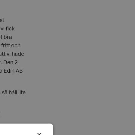
st
i fick
t bra
fritt och
att vi hade
t. Den 2
o Edin AB
å håll lite
t
×