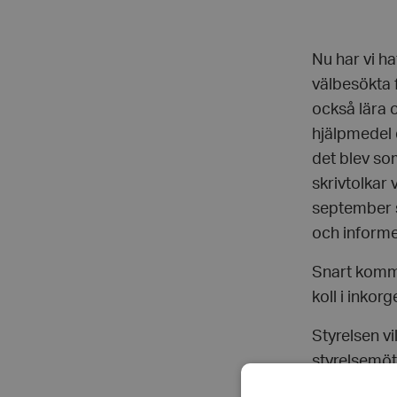
Nu har vi h
välbesökta 
också lära 
hjälpmedel 
det blev som
skrivtolkar 
september s
och informe
Snart komme
koll i inkorg
Styrelsen v
styrelsemöte
ci.stockhol