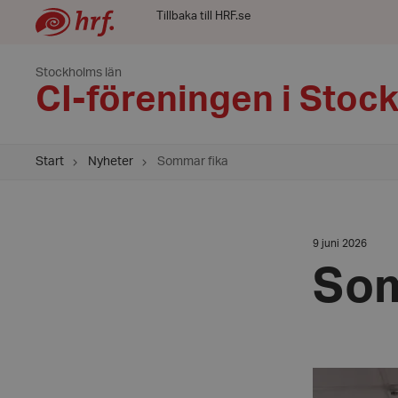
Tillbaka till HRF.se
Stockholms län
CI-föreningen i Stoc
Start
Nyheter
Sommar fika
Datum:
9 juni 2026
9
juni
Som
2026