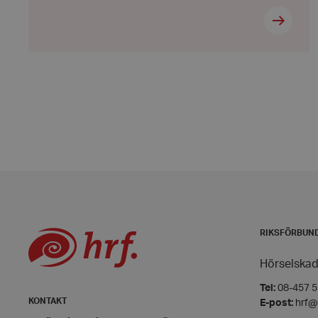
CookieScriptConse
woocommerce_item
woocommerce_cart
wp_woocommerce_s
{32}
woocommerce_rece
RIKSFÖRBUN
wc_cart_created
Hörselskad
wc_cart_hash_[abcd
Tel:
08-457 55
KONTAKT
E-post:
hrf@