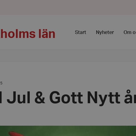
kholms län
Start
Nyheter
Om o
25
 Jul & Gott Nytt å