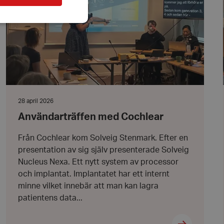
bbplatsen kan inte
Datum:
28 april 2026
l när användaren
28
ookie innehåller
Användarträffen med Cochlear
april
an användas för
2026
ren
Från Cochlear kom Solveig Stenmark. Efter en
 byggda med
presentation av sig själv presenterade Solveig
bbläsaren har kakor
Nucleus Nexa. Ett nytt system av processor
ikationer baserat på
och implantat. Implantatet har ett internt
allmänt identifierare
minne vilket innebär att man kan lagra
hålla variabler för
 normalt ett
patientens data...
nummer, hur det
kt för webbplatsen,
t bibehålla en
nvändare mellan