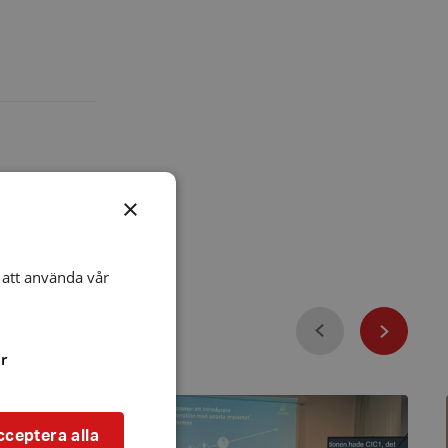
×
att använda vår
Föregående
Nästa
r
Användarträffen
med
Cochlear
cceptera alla