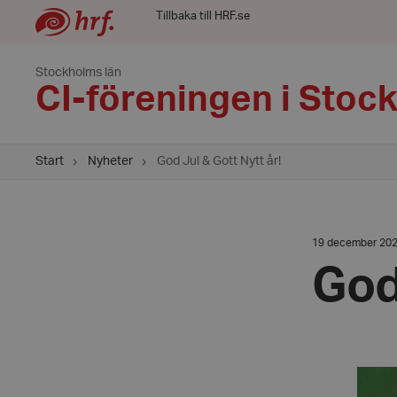
Tillbaka till HRF.se
Stockholms län
CI-föreningen i Stoc
Start
Nyheter
God Jul & Gott Nytt år!
Datum:
19 december 20
19
december
God
2025