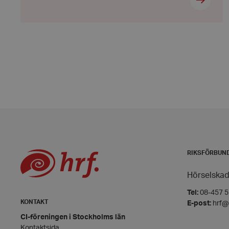
VISITOR_PRIVACY_
__cf_bm
CookieScriptConse
RIKSFÖRBUN
woocommerce_item
Hörselskad
woocommerce_cart
Tel:
08-457 55
KONTAKT
E-post:
hrf@
CI-föreningen i Stockholms län
wp_woocommerce_s
{32}
Kontaktsida