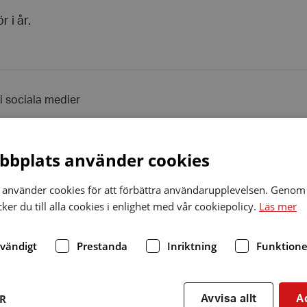
r i år.
 i sociala medier
Dela
via
r
linkedin
bplats använder cookies
använder cookies för att förbättra användarupplevelsen. Genom 
er du till alla cookies i enlighet med vår cookiepolicy.
Läs mer
r
dvändigt
Prestanda
Inriktning
Funktione
Sommar
fika
ER
Avvisa allt
A