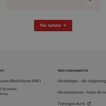
sidorna.
METADATA
5
Denna cookie används för
YouTube
månader
användarens samtycke och
.youtube.com
4 veckor
deras interaktion med w
registrerar uppgifter om
samtycke om olika sekret
Fler nyheter
inställningar, vilket säkers
preferenser hedras i fram
29
Denna cookie används för 
Cloudflare
minuter
människor och bots. Detta
Inc.
41
webbplatsen för att göra 
.vimeo.com
sekunder
användningen av deras w
nt
1 månad
Denna cookie används av
CookieScript
tjänsten för att komma i
hrf.se
för besökarens cookie. De
Cookie-Script.com cooki
korrekt.
DET
VÅRA VERKSAMHETER
s_in_cart
2 dagar
Hjälper WooCommerce att
Automattic
vagnens innehåll / data ä
Inc.
hrf.se
ades Riksförbund (HRF)
Hörsellinjen - vår rådgivnin
_hash
Session
Hjälper WooCommerce att
Automattic
 00 (växel)
vagnens innehåll / data ä
Inc.
Hörseltestaren - testa din h
hrf.se
hrf.se
ession_[abcdef0123456789]
hrf.se
2 dagar 1
Cookien innehåller info
Tidningen Auris
timme
identifierar kunden och 