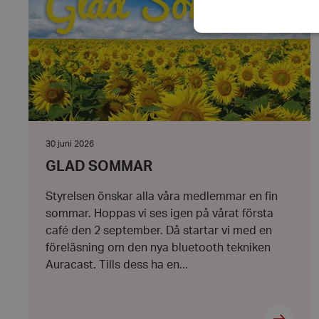
Strikt nödvändiga ka
användas ordentligt 
Namn
Datum:
30 juni 2026
hrf-popup-closed-*
30
GLAD SOMMAR
juni
2026
Styrelsen önskar alla våra medlemmar en fin
wordpress_test_coo
sommar. Hoppas vi ses igen på vårat första
café den 2 september. Då startar vi med en
PHPSESSID
föreläsning om den nya bluetooth tekniken
Auracast. Tills dess ha en...