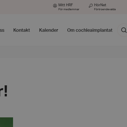
Mitt HRF
HörNet
För medlemmar
Förtroendevalda
Sök
ss
Kontakt
Kalender
Om cochleaimplantat
r!