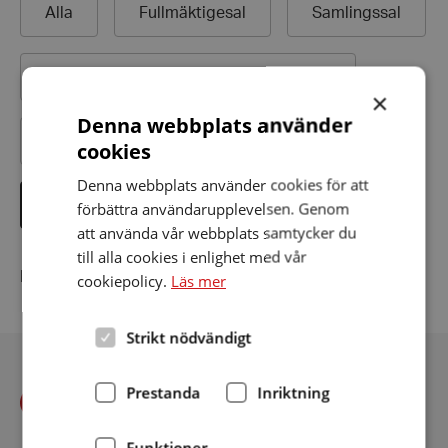
Alla
Fullmäktigesal
Samlingssal
Folkets hus/
medborgarhus/
bygdegård
×
Denna webbplats använder
Bibliotek
Äldreboende
Biograf
cookies
Denna webbplats använder cookies för att
Teater
Kyrkor och församlingshem
förbättra användarupplevelsen. Genom
att använda vår webbplats samtycker du
till alla cookies i enlighet med vår
Inga teleslingor hittades
cookiepolicy.
Läs mer
Strikt nödvändigt
Prestanda
Inriktning
Funktioner