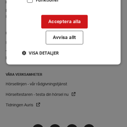
KONTAKT
Borlänge
Kontaktsida
Acceptera alla
RIKSFÖRBUNDET
Avvisa allt
Hörselskadades Riksförbund (HRF)
VISA DETALJER
Tel:
08-457 55 00 (växel)
E-post:
hrf@hrf.se
VÅRA VERKSAMHETER
Strikt nödvändigt
Prestanda
Inriktning
Hörsellinjen - vår rådgivningstjänst
Funktioner
Hörseltestaren - testa din hörsel nu
Strikt nödvändiga kakor tillåter
kärnwebbplatsfunktioner som användarinloggning
och kontohantering. Webbplatsen kan inte
Tidningen Auris
användas ordentligt utan strikt nödvändiga cookies.
Leverantör
/
Namn
Domän
Facebook
Instagram
Twitter
LinkedIn