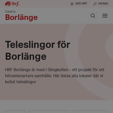
Mitt HRF
HörNet
Dalarna
Sök
Visa
Borlänge
meny
Teleslingor för
Borlänge
HRF Borlänge är med i Slingkollen – ett projekt för ett
hörselsmartare samhälle. Här listas alla lokaler där vi
kollat teleslingor