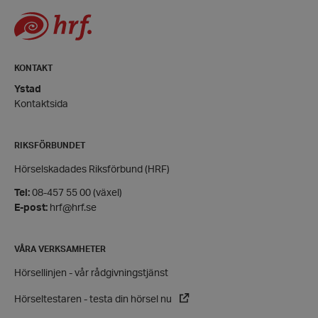
Leverantör
/
Namn
Domän
hrf-popup-closed-*
hrf.se
KONTAKT
Ystad
Kontaktsida
RIKSFÖRBUNDET
wordpress_test_cookie
Automattic
Inc.
Hörselskadades Riksförbund (HRF)
hrf.se
Tel:
08-457 55 00 (växel)
E-post:
hrf@hrf.se
Google
Privacy Policy
PHPSESSID
PHP.net
VÅRA VERKSAMHETER
hrf.se
Hörsellinjen - vår rådgivningstjänst
Hörseltestaren - testa din hörsel nu