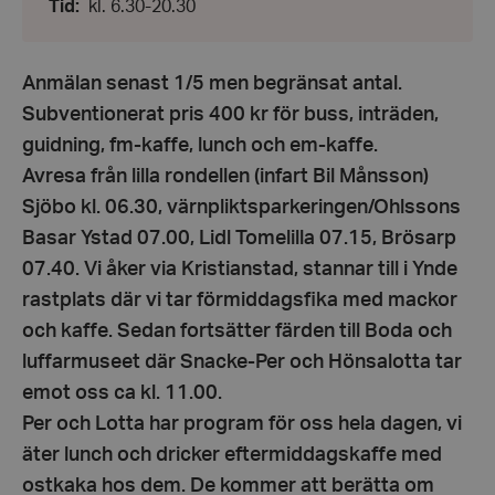
Från:
Tid
:
kl. 6.30-20.30
maj
kl.
2024
6.30
-
Till:
Anmälan senast 1/5 men begränsat antal.
kl.
20.30
Subventionerat pris 400 kr för buss, inträden,
guidning, fm-kaffe, lunch och em-kaffe.
Avresa från lilla rondellen (infart Bil Månsson)
Sjöbo kl. 06.30, värnpliktsparkeringen/Ohlssons
Basar Ystad 07.00, Lidl Tomelilla 07.15, Brösarp
07.40. Vi åker via Kristianstad, stannar till i Ynde
rastplats där vi tar förmiddagsfika med mackor
och kaffe. Sedan fortsätter färden till Boda och
luffarmuseet där Snacke-Per och Hönsalotta tar
emot oss ca kl. 11.00.
Per och Lotta har program för oss hela dagen, vi
äter lunch och dricker eftermiddagskaffe med
ostkaka hos dem. De kommer att berätta om