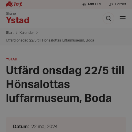
Mitt HRF
HörNet
Skåne
Sök
Visa
Ystad
meny
Start
Kalender
Utfärd onsdag 22/5 till Hönsalottas luffarmuseum, Boda
PLATS
:
YSTAD
Utfärd onsdag 22/5 till
Hönsalottas
luffarmuseum, Boda
Datum:
Datum
:
22 maj 2024
22