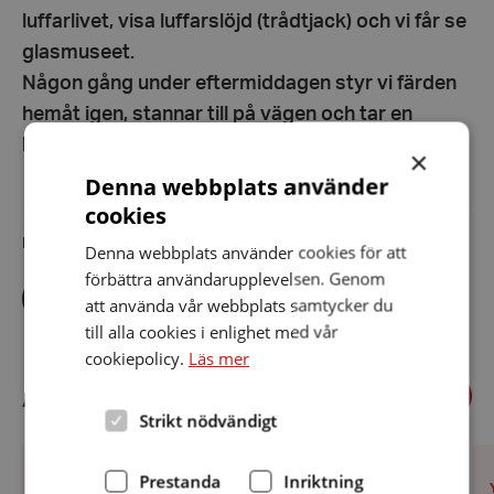
luffarlivet, visa luffarslöjd (trådtjack) och vi får se
glasmuseet.
Någon gång under eftermiddagen styr vi färden
hemåt igen, stannar till på vägen och tar en
bensträckare. Åter ca kl. 20.00 – 20.30.
×
Denna webbplats använder
cookies
Dela artikeln i sociala medier
Denna webbplats använder cookies för att
förbättra användarupplevelsen. Genom
Dela
Dela
Dela
via
via
att använda vår webbplats samtycker du
via
facebook
twitter
linkedin
till alla cookies i enlighet med vår
cookiepolicy.
Läs mer
Föregående
Annat på gång
Näst
Strikt nödvändigt
Resa
Må
till
on
Prestanda
Inriktning
Sjöbo
2
PLATS
:
Datum:
YSTAD
12 augusti 2026