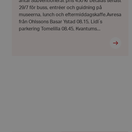
antal Subventionerat pris 450 kr betalas senast
29/7 för buss, entréer och guidning på
hrf-popup-closed-*
museerna, lunch och eftermiddagskaffe.Avresa
från Ohlssons Basar Ystad 08.15, Lidl ́s
parkering Tomelilla 08.45, Kvantums...
wordpress_test_coo
PHPSESSID
VISITOR_PRIVACY_
__cf_bm