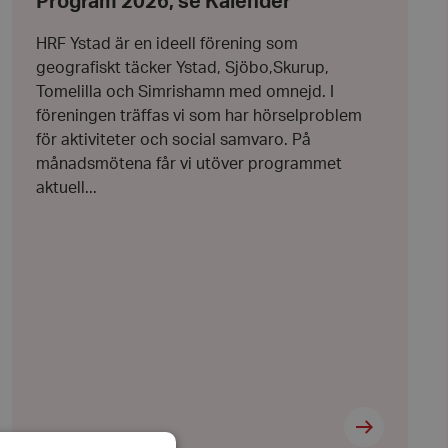
Program 2026, se Kalender
december
2025
HRF Ystad är en ideell förening som
geografiskt täcker Ystad, Sjöbo,Skurup,
Tomelilla och Simrishamn med omnejd. I
föreningen träffas vi som har hörselproblem
för aktiviteter och social samvaro. På
månadsmötena får vi utöver programmet
aktuell...