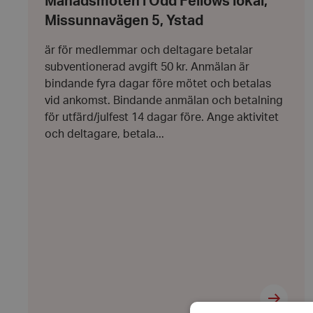
Månadsmöten i Odd Fellows lokal,
lokal,
januari
Missunnavägen
2026
Missunnavägen 5, Ystad
5,
Ystad
är för medlemmar och deltagare betalar
subventionerad avgift 50 kr. Anmälan är
bindande fyra dagar före mötet och betalas
vid ankomst. Bindande anmälan och betalning
för utfärd/julfest 14 dagar före. Ange aktivitet
och deltagare, betala...