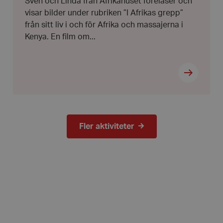
Sven och Linda från Afrikahuset föreläser och
visar bilder under rubriken ”I Afrikas grepp”
hrf.se
Session
Används för att spara va
stänger en notis. Denna c
från sitt liv i och för Afrika och massajerna i
ingen information som k
identifiering av använda
Kenya. En film om...
kie
Session
Används på webbplatser
Automattic
Wordpress. Testar om we
Inc.
aktiverade eller inte
hrf.se
Session
Cookie genererad av appl
PHP.net
PHP-språket. Detta är en 
hrf.se
Google Privacy Policy
som används för att under
användarsessioner. Det är
slumpmässigt genererat 
används kan vara specifi
men ett bra exempel är at
Fler aktiviteter
inloggad status för en a
sidorna.
METADATA
5
Denna cookie används för
YouTube
månader
användarens samtycke och
.youtube.com
4 veckor
deras interaktion med w
registrerar uppgifter om
samtycke om olika sekret
inställningar, vilket säkers
preferenser hedras i fram
29
Denna cookie används för 
Cloudflare
minuter
människor och bots. Detta
Inc.
41
webbplatsen för att göra 
.vimeo.com