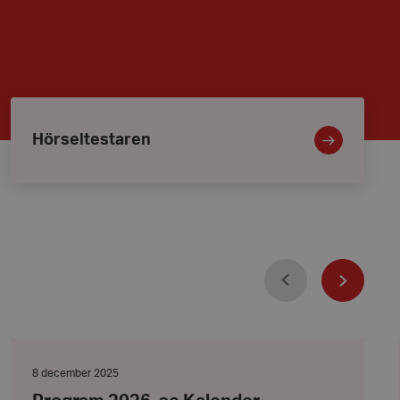
Hörseltestaren
Hörseltestaren
Föregående
Nästa
Program
2026,
se
Datum:
8 december 2025
Kalender
8