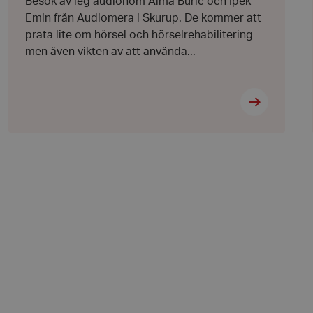
Besök av leg audionom Alma Buric och Ipek
Emin från Audiomera i Skurup. De kommer att
l när användaren
ookie innehåller
prata lite om hörsel och hörselrehabilitering
an användas för
ren
men även vikten av att använda...
 byggda med
bbläsaren har kakor
ikationer baserat på
allmänt identifierare
hålla variabler för
 normalt ett
nummer, hur det
kt för webbplatsen,
t bibehålla en
nvändare mellan
 att lagra
 sekretessval för
ebbplatsen. Den
 besökarens
esspolicyer och
täller att deras
tida sessioner.
att skilja mellan
 är fördelaktigt för
giltiga rapporter om