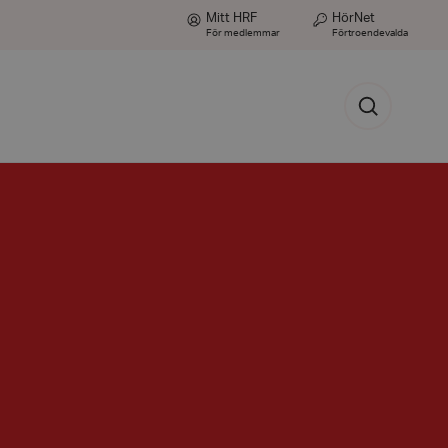
Mitt HRF
HörNet
För medlemmar
Förtroendevalda
Sök