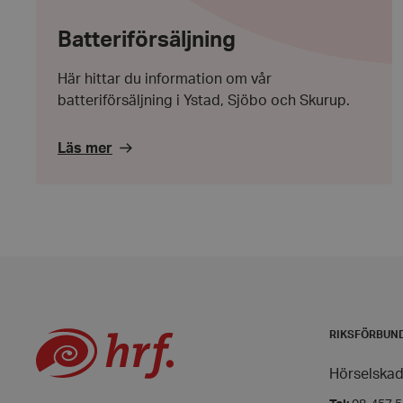
Batteriförsäljning
CookieScriptConse
Batteriförsäljning
Här hittar du information om vår
batteriförsäljning i Ystad, Sjöbo och Skurup.
woocommerce_item
Läs mer
woocommerce_cart
wp_woocommerce_s
{32}
woocommerce_rece
RIKSFÖRBUN
wc_cart_created
wc_cart_hash_[abcd
Hörselskad