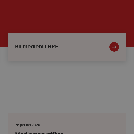
Bli
medlem
i
Bli medlem i HRF
HRF
Medlemsavgifter
Datum:
26 januari 2026
26