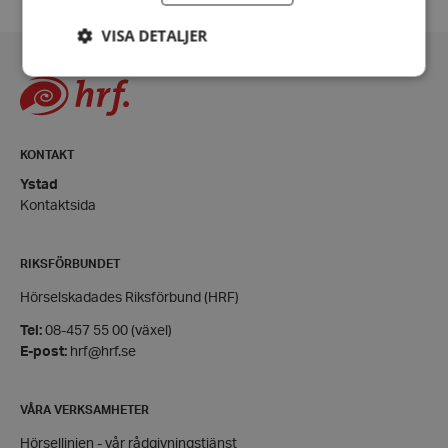
VISA DETALJER
Strikt nödvändigt
Prestanda
Inriktning
Funktioner
KONTAKT
Ystad
Strikt nödvändiga kakor tillåter
kärnwebbplatsfunktioner som användarinloggning
Kontaktsida
och kontohantering. Webbplatsen kan inte
användas ordentligt utan strikt nödvändiga cookies.
Leverantör
/
RIKSFÖRBUNDET
Namn
Domän
Hörselskadades Riksförbund (HRF)
hrf-popup-closed-*
hrf.se
Tel:
08-457 55 00 (växel)
E-post:
hrf@hrf.se
VÅRA VERKSAMHETER
Hörsellinjen - vår rådgivningstjänst