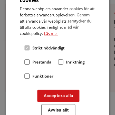
cookies
Resa
Må
Denna webbplats använder cookies för att
till
on
Sjöbo
2
PLATS
:
Datum:
förbättra användarupplevelsen. Genom
YSTAD
12 augusti 2026
Tomtemuseum
se
12
att använda vår webbplats samtycker du
Resa till Sjöbo Tomtemuseum och
och
kl.
augusti
Hallsbergs
18
2026
till alla cookies i enlighet med vår
Hallsbergs gård onsdag 12 augusti
gård
cookiepolicy.
Läs mer
onsdag
12
Bindande anmälan senast 29/7 men begränsat
augusti
antal Subventionerat pris 450 kr betalas senast
Strikt nödvändigt
29/7 för buss, entréer och guidning på
museerna, lunch och eftermiddagskaffe.Avresa
Prestanda
Inriktning
från Ohlssons Basar Ystad 08.15, Lidl ́s parkering
Tomelilla 08.45, Kvantums...
Funktioner
Acceptera alla
Fler aktiviteter
Avvisa allt