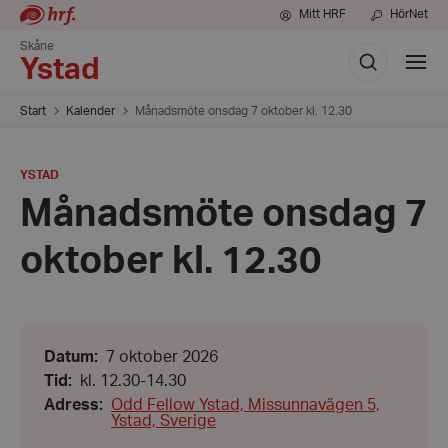
Mitt HRF
HörNet
Skåne
Sök
Visa
Ystad
meny
Start
Kalender
Månadsmöte onsdag 7 oktober kl. 12.30
PLATS
:
YSTAD
Månadsmöte onsdag 7
oktober kl. 12.30
Datum:
Datum
:
7 oktober 2026
7
Från:
Tid
:
kl. 12.30-14.30
oktober
kl.
2026
Adress
:
Odd Fellow Ystad, Missunnavägen 5,
12.30
Ystad, Sverige
-
Till: