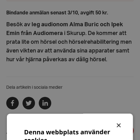
kl.
14.30
Bindande anmälan senast 3/10, avgift 50 kr.
Besök av
leg audionom Alma Buric och Ipek
Emin från Audiomera
i Skurup. De kommer att
prata lite om hörsel och hörselrehabilitering men
även vikten av att använda sina apparater samt
hur vår hjärna påverkas av dålig hörsel.
Dela artikeln i sociala medier
Dela
Dela
Dela
via
via
via
facebook
twitter
linkedin
×
Föregående
Annat på gång
Denna webbplats använder
Näst