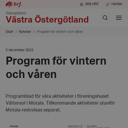
Mitt HRF
HörNet
Östergötland
Sök
Visa
Västra Östergötland
meny
Start
Nyheter
Program för vintern och våren
Datum:
5 december 2023
5
Program för vintern
december
2023
och våren
Programblad för våra aktiviteter i föreningshuset
Vättersol i Motala. Tillkommande aktiviteter utanför
Motala redovisas separat.