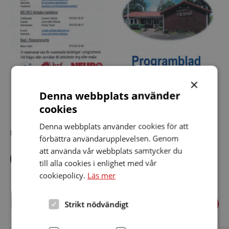
×
Denna webbplats använder
cookies
Denna webbplats använder cookies för att
Dela artikeln i sociala medier
förbättra användarupplevelsen. Genom
att använda vår webbplats samtycker du
Dela
Dela
Dela
via
via
via
till alla cookies i enlighet med vår
facebook
twitter
linkedin
cookiepolicy.
Läs mer
Föregående
Relaterade nyheter
Strikt nödvändigt
Näst