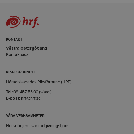
Leverantör
/
Namn
Domän
hrf-popup-closed-*
hrf.se
KONTAKT
Västra Östergötland
Kontaktsida
wordpress_test_cookie
Automattic
RIKSFÖRBUNDET
Inc.
hrf.se
Hörselskadades Riksförbund (HRF)
Tel:
08-457 55 00 (växel)
Google
E-post:
hrf@hrf.se
Privacy Policy
PHPSESSID
PHP.net
hrf.se
VÅRA VERKSAMHETER
Hörsellinjen - vår rådgivningstjänst