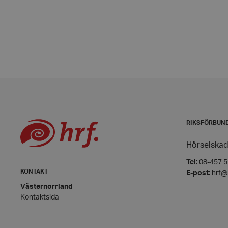
VISITOR_PRIVACY_
__cf_bm
CookieScriptConse
RIKSFÖRBUN
woocommerce_item
Hörselskad
Tel:
08-457 55
woocommerce_cart
KONTAKT
E-post:
hrf@
Västernorrland
Kontaktsida
wp_woocommerce_s
{32}