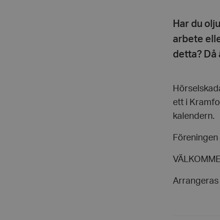
Har du olj
arbete elle
detta? Då 
Hörselskada
ett i Kramfo
kalendern.
Föreningen 
VÄLKOMM
Arrangeras