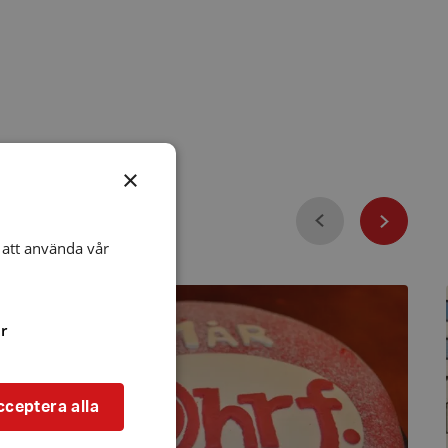
×
Föregående
Nästa
att använda vår
51-
års
Jubileum
r
Lördag
8
Oktober
2022
cceptera alla