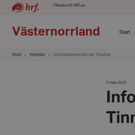
Tillbaka till HRF.se
Västernorrland
Start
Start
Nyheter
Informationsmöte om Tinnitus
Datum:
3 mars 2025
3
mars
Inf
2025
Tin