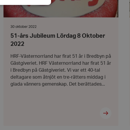
Datum:
30 oktober 2022
bbplatsen kan inte
30
51-års Jubileum Lördag 8 Oktober
oktober
2022
2022
l när användaren
HRF-Västernorrland har firat 51 år i Bredbyn på
ookie innehåller
an användas för
Gästgiveriet. HRF Västernorrland har firat 51 år
ren
i Bredbyn på Gästgiveriet. Vi var ett 40-tal
 byggda med
deltagare som åtnjöt en tre-rätters middag i
bbläsaren har kakor
glada vänners gemenskap. Det berättades...
ikationer baserat på
allmänt identifierare
hålla variabler för
 normalt ett
nummer, hur det
kt för webbplatsen,
t bibehålla en
nvändare mellan