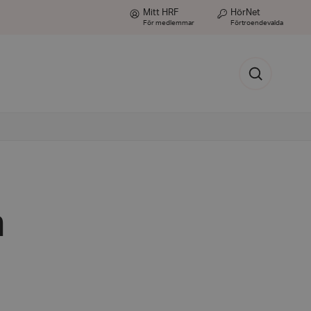
Mitt HRF
HörNet
För medlemmar
Förtroendevalda
Sök
m