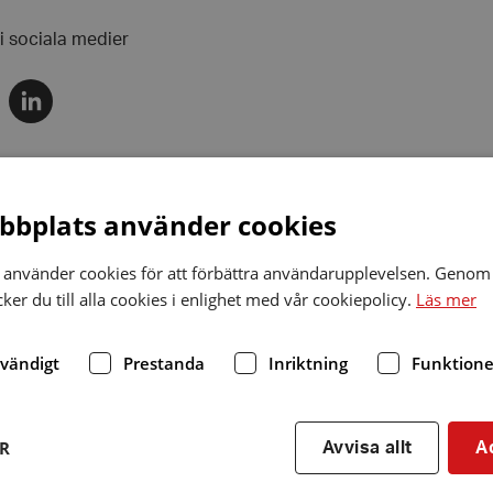
 i sociala medier
Dela
via
r
linkedin
bplats använder cookies
r
använder cookies för att förbättra användarupplevelsen. Genom 
er du till alla cookies i enlighet med vår cookiepolicy.
Läs mer
Höstmöte
Söndag
9
dvändigt
Prestanda
Inriktning
Funktione
Oktober
ER
Avvisa allt
A