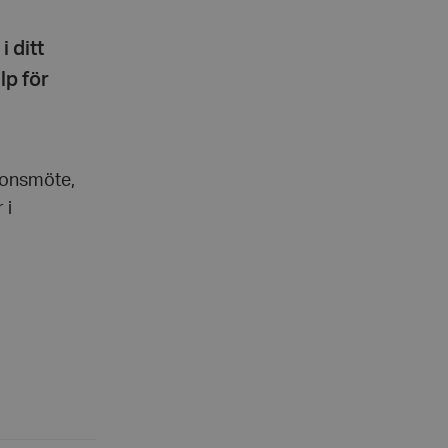
i ditt
lp för
tionsmöte,
 i