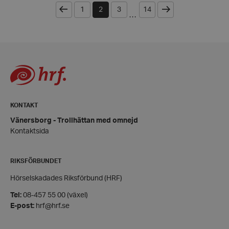
Föregående
Strikt nödvändigt
Prestanda
Nästa
Inriktning
1
2
3
14
...
Strikt nödvändiga kakor tillåter kärnwebbplatsfunktioner som anv
kontohantering. Webbplatsen kan inte användas ordentligt utan st
cookies.
Leverantör
/
Namn
Domän
hrf-popup-closed-*
hrf.se
KONTAKT
Vänersborg - Trollhättan med omnejd
Kontaktsida
RIKSFÖRBUNDET
wordpress_test_cookie
Automattic
Inc.
hrf.se
Google
Hörselskadades Riksförbund (HRF)
Tel:
08-457 55 00 (växel)
E-post:
hrf@hrf.se
PHPSESSID
PHP.net