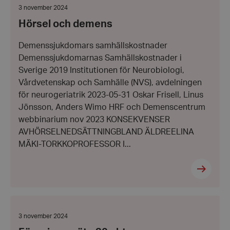
demens
Datum:
3 november 2024
3
Hörsel och demens
november
2024
Demenssjukdomars samhällskostnader
Demenssjukdomarnas Samhällskostnader i
Sverige 2019 Institutionen för Neurobiologi,
Vårdvetenskap och Samhälle (NVS), avdelningen
för neurogeriatrik 2023-05-31 Oskar Frisell, Linus
Jönsson, Anders Wimo HRF och Demenscentrum
webbinarium nov 2023 KONSEKVENSER
AVHÖRSELNEDSÄTTNINGBLAND ÄLDREELINA
MÄKI-TORKKOPROFESSOR I...
Föreningsmöte
30
okt
Datum:
3 november 2024
3