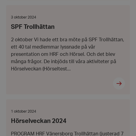
SPF
Trollhättan
Datum:
3 oktober 2024
3
SPF Trollhättan
oktober
2024
2 oktober Vi hade ett bra möte på SPF Trollhättan,
ett 40 tal medlemmar lyssnade på vår
presentation om HRF och Hörsel. Och det blev
många frågor. De inbjöds till våra aktiviteter på
Hörselveckan (Hörseltest...
Hörselveckan
2024
Datum:
1 oktober 2024
1
Hörselveckan 2024
oktober
2024
PROGRAM HRF Vänersborg Trollhättan (justerad 7