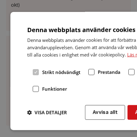
okt)
Denna webbplats använder cookies
Seniormässa
Denna webbplats använder cookies för att förbättra
1
användarupplevelsen. Genom att använda vår webb
oktober
Datum:
1 oktober 2024
1
till alla cookies i enlighet med vår cookiepolicy.
Läs 
Seniormässa 1 oktober
oktober
2024
Folkets Hus Trollhättan En lyckad mässa för att
Strikt nödvändigt
Prestanda
sprida information om Hörsel och HRF. Nedan ser
ni gänget som gjorde det och Paul Paljett som
Funktioner
avslutade mässan. Ett mycket bra tillfälle att
informera om Hörselveckan...
VISA DETALJER
Avvisa allt