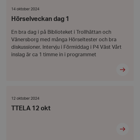
dag
1
Datum:
14 oktober 2024
14
Hörselveckan dag 1
oktober
2024
En bra dag i på Biblioteket i Trollhättan och
Vänersborg med många Hörseltester och bra
diskussioner. Intervju i Förmiddag i P4 Väst Vårt
inslag är ca 1 timme in i programmet
TTELA
12
okt
Datum:
12 oktober 2024
12
TTELA 12 okt
oktober
2024