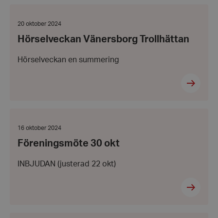
Hörselveckan
Vänersborg
Trollhättan
Datum:
20 oktober 2024
20
Hörselveckan Vänersborg Trollhättan
oktober
2024
Hörselveckan en summering
Föreningsmöte
30
okt
Datum:
16 oktober 2024
16
Föreningsmöte 30 okt
oktober
2024
INBJUDAN (justerad 22 okt)
Hörselveckan