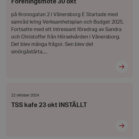
Föreningsmöte 30 okt
november
2024
på Kronogatan 2 i Vänersborg E Startade med
samråd kring Verksamhetsplan och Budget 2025.
Fortsatte med ett intressant föredrag av Sandra
och Christoffer från Hörselvården i Vänersborg.
Det blev många frågor. Sen blev det
smörgåstårta,...
TSS
kafe
23
Datum:
22 oktober 2024
okt
22
TSS kafe 23 okt INSTÄLLT
INSTÄLLT
oktober
2024