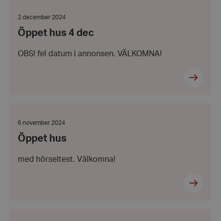
Öppet
hus
4
Datum:
2 december 2024
dec
2
Öppet hus 4 dec
december
2024
OBS! fel datum i annonsen. VÄLKOMNA!
Öppet
hus
Datum:
6 november 2024
6
Öppet hus
november
2024
med hörseltest. Välkomna!
Hörsel
och