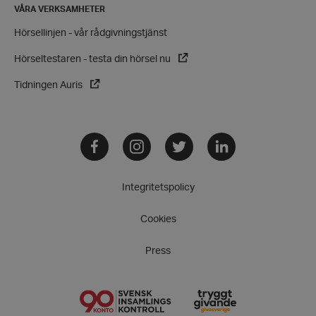
hrf.se
VÅRA VERKSAMHETER
Hörsellinjen - vår rådgivningstjänst
Hörseltestaren - testa din hörsel nu
Tidningen Auris
Facebook
Instagram
Twitter
LinkedIn
Integritetspolicy
Cookies
VISITOR_PRIVACY_METADATA
YouTube
.youtube.com
Press