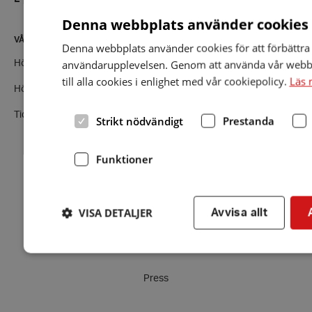
Denna webbplats använder cookies
VÅRA VERKSAMHETER
Denna webbplats använder cookies för att förbättra
användarupplevelsen. Genom att använda vår webb
Hörsellinjen - vår rådgivningstjänst
till alla cookies i enlighet med vår cookiepolicy.
Läs 
Hörseltestaren - testa din hörsel nu
Tidningen Auris
Strikt nödvändigt
Prestanda
Funktioner
Facebook
Instagram
Twitter
LinkedIn
VISA DETALJER
Avvisa allt
Integritetspolicy
Cookies
Press
Strikt nödvändigt
Prestanda
Inriktning
Strikt nödvändiga kakor tillåter kärnwebbplatsfunktioner som anv