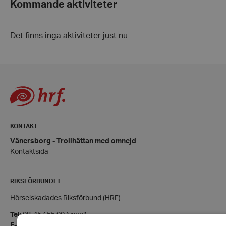
Kommande aktiviteter
Det finns inga aktiviteter just nu
KONTAKT
Vänersborg - Trollhättan med omnejd
Kontaktsida
RIKSFÖRBUNDET
Hörselskadades Riksförbund (HRF)
Tel:
08-457 55 00 (växel)
E-post:
hrf@hrf.se