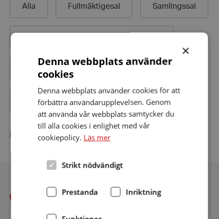
Alla
Fullmäktigesal
Samlingssal
Folkets hus/
medborgarhus/
bygdegård
×
Denna webbplats använder
Bibliotek
Äldreboende
Biograf
cookies
Denna webbplats använder cookies för att
Teater
Kyrkor och församlingshem
förbättra användarupplevelsen. Genom
att använda vår webbplats samtycker du
till alla cookies i enlighet med vår
Inga teleslingor hittades
cookiepolicy.
Läs mer
Strikt nödvändigt
Prestanda
Inriktning
Funktioner