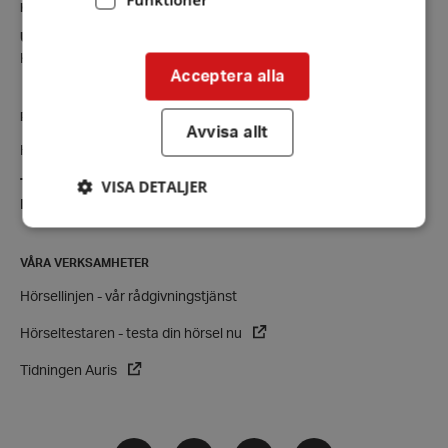
KONTAKT
Uppvidinge
Kontaktsida
Acceptera alla
RIKSFÖRBUNDET
Avvisa allt
Hörselskadades Riksförbund (HRF)
VISA DETALJER
Tel:
08-457 55 00 (växel)
E-post:
hrf@hrf.se
VÅRA VERKSAMHETER
Strikt nödvändigt
Prestanda
Inriktning
Hörsellinjen - vår rådgivningstjänst
Funktioner
Hörseltestaren - testa din hörsel nu
Strikt nödvändiga kakor tillåter
kärnwebbplatsfunktioner som användarinloggning
och kontohantering. Webbplatsen kan inte
Tidningen Auris
användas ordentligt utan strikt nödvändiga cookies.
Leverantör
/
Namn
Domän
Facebook
Instagram
Twitter
LinkedIn