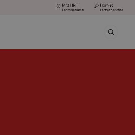
Mitt HRF
HörNet
För medlemmar
Förtroendevalda
Sök