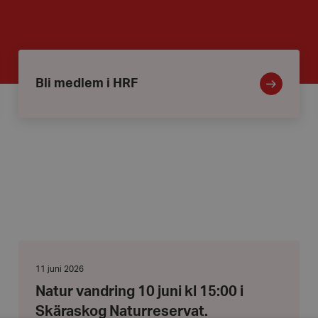
Bli
medlem
i
Bli medlem i HRF
HRF
Natur
vandring
10
Datum:
11 juni 2026
juni
11
Natur vandring 10 juni kl 15:00 i
kl
juni
15:00
2026
Skäraskog Naturreservat.
i