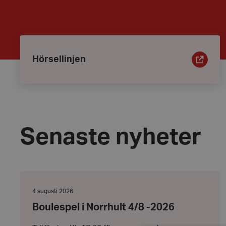
Ingångar
Hörsellinjen
Hörsellinjen
Senaste nyheter
Boulespel
i
Norrhult
Datum:
4 augusti 2026
4/8
4
Boulespel i Norrhult 4/8 -2026
-2026
augusti
2026