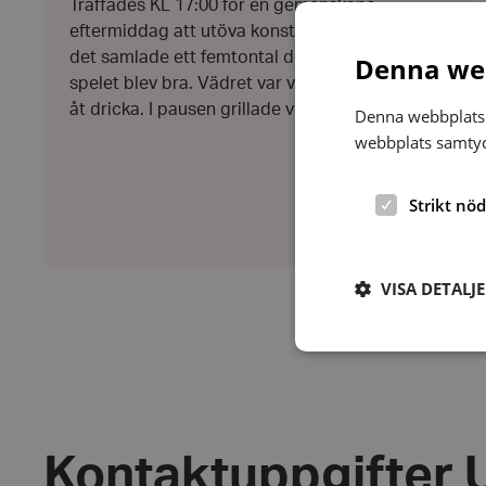
Träffades KL 17:00 för en gemenskaps
eftermiddag att utöva konsten att spela Boule.
det samlade ett femtontal deltagare och
Denna web
spelet blev bra. Vädret var varmt och det gick
åt dricka. I pausen grillade vi och...
Denna webbplats 
webbplats samtyck
Strikt nö
VISA DETALJ
Strikt nödvändiga ka
användas ordentligt 
Kontaktuppgifter 