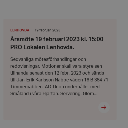
Årsmöte
19
februari
PLATS
:
Datum:
LENHOVDA
19 februari 2023
2023
19
Årsmöte 19 februari 2023 kl. 15:00
kl.
februari
15:00
2023
PRO Lokalen Lenhovda.
PRO
Lokalen
Lenhovda.
Sedvanliga mötesförhandlingar och
redovisningar. Motioner skall vara styrelsen
tillhanda senast den 12 febr. 2023 och sänds
till Jan-Erik Karlsson Nabbe vägen 16 B 384 71
Timmernabben. AD-Duon underhåller med
Småland i våra Hjärtan. Servering. Glöm...