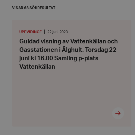
VISAR 68 SÖKRESULTAT
Guidad
visning
av
PLATS
:
Datum:
UPPVIDINGE
22 juni 2023
Vattenkällan
22
Guidad visning av Vattenkällan och
och
juni
Gasstationen
2023
Gasstationen i Älghult. Torsdag 22
i
Älghult.
juni kl 16.00 Samling p-plats
Torsdag
22
Vattenkällan
juni
kl
16.00
Samling
p-
plats
Vattenkällan