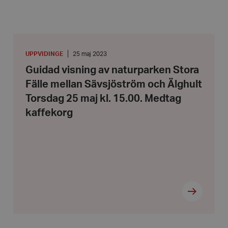
Guidad
visning
av
PLATS
:
Datum:
UPPVIDINGE
25 maj 2023
naturparken
25
Guidad visning av naturparken Stora
Stora
maj
Fälle
2023
Fälle mellan Sävsjöström och Älghult
mellan
Sävsjöström
Torsdag 25 maj kl. 15.00. Medtag
och
Älghult
kaffekorg
Torsdag
25
maj
kl.
15.00.
Medtag
kaffekorg