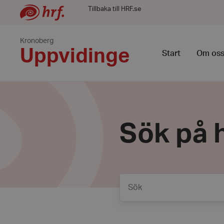
Tillbaka till HRF.se
Kronoberg
Uppvidinge
Start
Om os
Sök på h
Sök