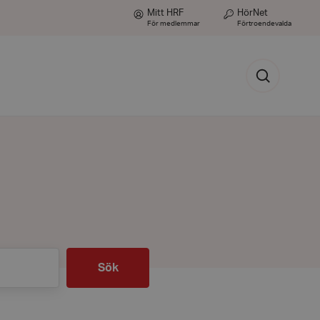
Mitt HRF
HörNet
För medlemmar
Förtroendevalda
Sök
Sök