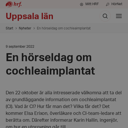
Mitt HRF
HörNet
Sök
Uppsala län
Visa
meny
Start
Nyheter
En hörseldag om cochleaimplantat
Datum:
9 september 2022
9
En hörseldag om
september
2022
cochleaimplantat
Den 22 oktober är alla intresserade välkomna att ta del
av grundläggande information om cochleaimplantat
(CI). Vad är CI? Hur får man det? Vilka får det? Det
kommer Elsa Erixon, överläkare och CI-team-ledare att
berätta om. Därefter informerar Karin Hallin, ingenjör,
om hur en utprovning går till.