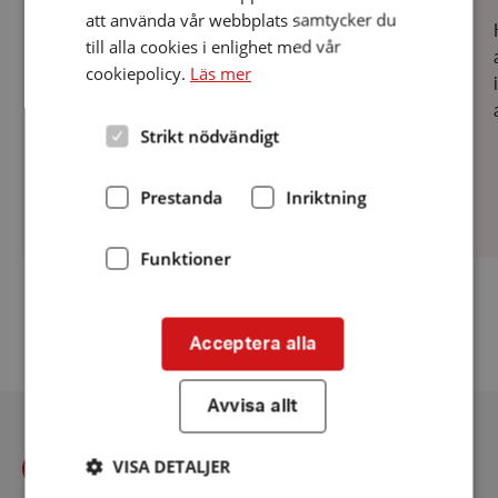
2026
att använda vår webbplats samtycker du
Måndag 27 april invigdes äntligen självtest
till alla cookies i enlighet med vår
Hörsel av regionrådet Helena Proos. Region
cookiepolicy.
Läs mer
Uppsala är en av de första i landet som inför den
här typen av självtest. Självtest Hörsel är den
Strikt nödvändigt
nya benämningen på ”automatiska...
Prestanda
Inriktning
Funktioner
Fler nyheter
Acceptera alla
Avvisa allt
VISA DETALJER