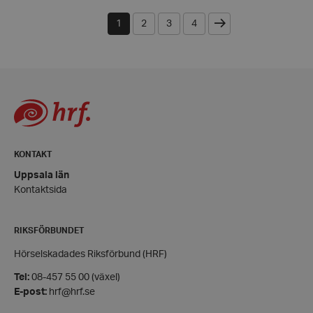
Nästa
1
2
3
4
CookieScriptConsent
CookieScript
hrf.se
woocommerce_items_in_cart
KONTAKT
Automattic
Inc.
Uppsala län
hrf.se
Kontaktsida
woocommerce_cart_hash
Automattic
Inc.
RIKSFÖRBUNDET
hrf.se
Hörselskadades Riksförbund (HRF)
wp_woocommerce_session_[abcdef0123456789]
hrf.se
Tel:
08-457 55 00 (växel)
{32}
E-post:
hrf@hrf.se