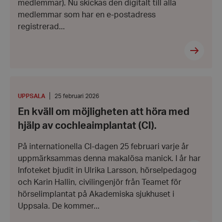
medlemmar). Nu skickas den digitalt till alla
medlemmar som har en e-postadress
registrerad...
En
kväll
om
PLATS
:
Datum:
UPPSALA
25 februari 2026
möjligheten
25
En kväll om möjligheten att höra med
att
februari
höra
2026
hjälp av cochleaimplantat (CI).
med
hjälp
av
På internationella CI-dagen 25 februari varje år
cochleaimplantat
uppmärksammas denna makalösa manick. I år har
(CI).
Infoteket bjudit in Ulrika Larsson, hörselpedagog
och Karin Hallin, civilingenjör från Teamet för
hörselimplantat på Akademiska sjukhuset i
Uppsala. De kommer...