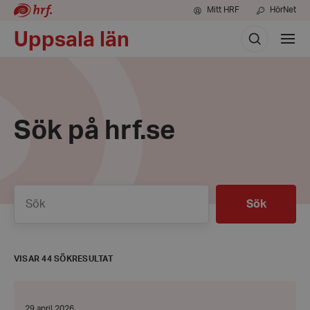
Mitt HRF
HörNet
Sök
Uppsala län
Visa
meny
Sök på hrf.se
Sök
Sök
VISAR 44 SÖKRESULTAT
Invigning
av
självtest
Datum:
29 april 2026