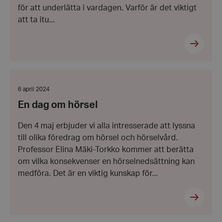
för att underlätta i vardagen. Varför är det viktigt
att ta itu...
VISITOR_PRIVACY_METADATA
YouTube
.youtube.com
En
dag
om
Datum:
6 april 2024
hörsel
6
En dag om hörsel
april
2024
Den 4 maj erbjuder vi alla intresserade att lyssna
till olika föredrag om hörsel och hörselvård.
Professor Elina Mäki-Torkko kommer att berätta
__cf_bm
Cloudflare
om vilka konsekvenser en hörselnedsättning kan
Inc.
.vimeo.com
medföra. Det är en viktig kunskap för...