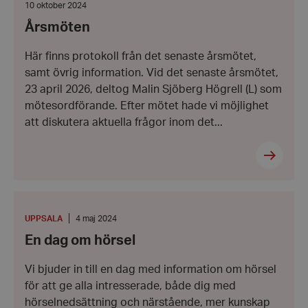
Datum:
10 oktober 2024
10
Årsmöten
oktober
wordpress_test_cookie
Automattic
2024
Inc.
hrf.se
Här finns protokoll från det senaste årsmötet,
samt övrig information. Vid det senaste årsmötet,
23 april 2026, deltog Malin Sjöberg Högrell (L) som
Google
Privacy Policy
mötesordförande. Efter mötet hade vi möjlighet
PHPSESSID
PHP.net
att diskutera aktuella frågor inom det...
hrf.se
En
dag
om
PLATS
:
Datum:
UPPSALA
4 maj 2024
hörsel
4
En dag om hörsel
maj
2024
Vi bjuder in till en dag med information om hörsel
för att ge alla intresserade, både dig med
hörselnedsättning och närstående, mer kunskap