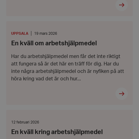
En
kväll
om
PLATS
:
Datum:
UPPSALA
19 mars 2026
arbetshjälpmedel
19
En kväll om arbetshjälpmedel
mars
2026
Har du arbetshjälpmedel men får det inte riktigt
att fungera så är det här en träff för dig. Har du
inte några arbetshjälpmedel och är nyfiken på att
höra kring vad det är och hur...
En
kväll
kring
Datum:
12 februari 2026
arbetshjälpmedel
12
En kväll kring arbetshjälpmedel
februari
2026