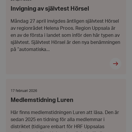
Hörsel
29
Invigning av självtest Hörsel
april
2026
Måndag 27 april invigdes äntligen självtest Hörsel
av regionrådet Helena Proos. Region Uppsala är
en av de första i landet som inför den här typen av
självtest. Självtest Hörsel är den nya benämningen
på ”automatiska...
Medlemstidning
Luren
Datum:
17 februari 2026
17
Medlemstidning Luren
februari
2026
Här finns medlemstidningen Luren att läsa. Den är
sedan 2025 en tidning för alla medlemmar i
distriktet (tidigare enbart för HRF Uppsalas