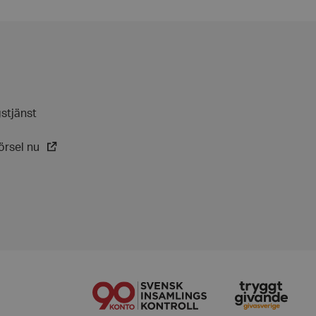
esspolicyer och
täller att deras
tida sessioner.
att skilja mellan
 är fördelaktigt för
giltiga rapporter om
ebbplats.
 Cookie-Script.com-
håg preferenserna
t är nödvändigt att
gstjänst
ebanner fungerar
örsel nu
 avgöra när
ndras.
 avgöra när
ndras.
rmation som
sessionens
e. För
t slumpmässigt
tarkt ID.
gen visade