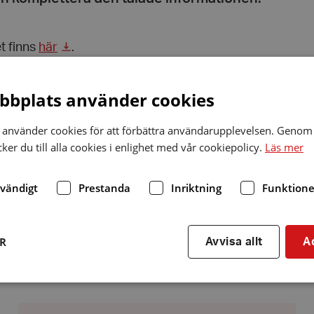
 finns
här
.
bplats använder cookies
 i sociala medier
använder cookies för att förbättra användarupplevelsen. Genom 
er du till alla cookies i enlighet med vår cookiepolicy.
Läs mer
Dela
via
r
linkedin
dvändigt
Prestanda
Inriktning
Funktione
ER
Avvisa allt
A
r
En
Strikt nödvändigt
Prestanda
Inriktning
Funktioner