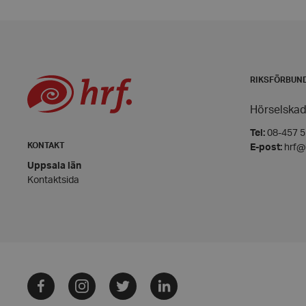
__cf_bm
RIKSFÖRBUN
CookieScriptConse
Hörselskad
Tel:
08-457 55
KONTAKT
E-post:
hrf@
woocommerce_item
Uppsala län
Kontaktsida
woocommerce_cart
wp_woocommerce_s
{32}
Facebook
Instagram
Twitter
LinkedIn
woocommerce_rece