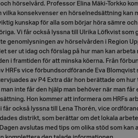
 och hörselvård. Professor Elina Mäki-Torkko ko
m vilka konsekvenser en hörselnedsättning kan 
viktig kunskap för alla som börjar höra sämre och
riga. Vi får också lyssna till Ulrika Löfkvist som
te genomlysningen av hörselvården i Region Up
et ser ut idag och förslag på hur man kan arbeta
en i framtiden för att minska köerna. Från förbu
 av HRFs vice förbundsordförande Eva Blomqvist
tervjuades av P4 Extra där hon berättade om hur t
r man inte får den hjälp man behöver när man får 
sättning. Hon kommer att informera om HRFs ar
Vi får också lyssna till Lena Thorén, vice ordföran
ades distrikt, som berättar om det lokala arbet
. Dagen avslutas med tips om olika stöd som kan
an komplettera den talade informationen.