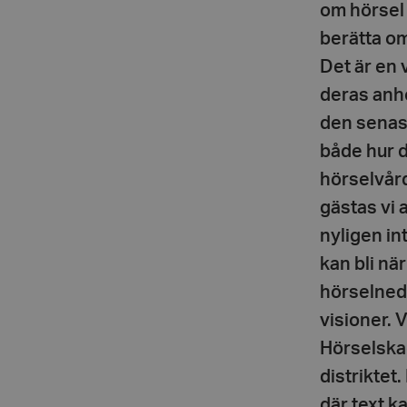
om hörsel
berätta o
Det är en 
deras anhö
den senas
både hur d
hörselvård
gästas vi
nyligen in
kan bli nä
hörselned
visioner. 
Hörselskad
distriktet
där text k