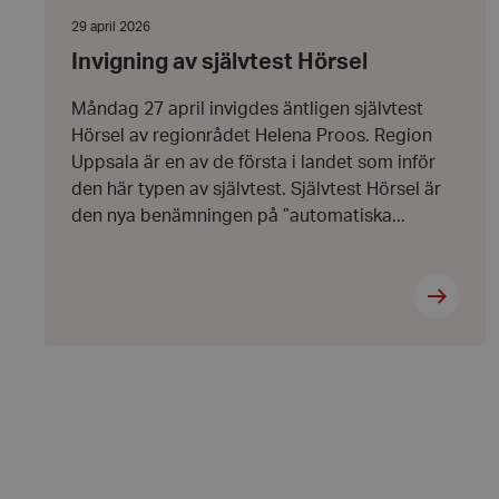
av
självtest
Datum:
29 april 2026
Strikt nödvändiga ka
Hörsel
29
användas ordentligt 
Invigning av självtest Hörsel
april
2026
Namn
Måndag 27 april invigdes äntligen självtest
Hörsel av regionrådet Helena Proos. Region
hrf-popup-closed-*
Uppsala är en av de första i landet som inför
den här typen av självtest. Självtest Hörsel är
den nya benämningen på ”automatiska...
wordpress_test_coo
PHPSESSID
VISITOR_PRIVACY_