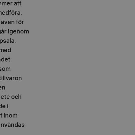
mmer att
medföra.
 även för
 går igenom
psala,
 med
ndet
 som
illvaron
en
bete och
de i
et inom
 användas