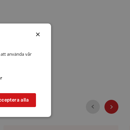
×
att använda vår
r
cceptera alla
Föregående
Nästa
Kongressen