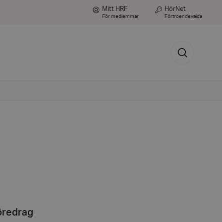
Mitt HRF
HörNet
För medlemmar
Förtroendevalda
Sök
föredrag