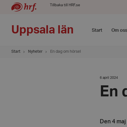
Tillbaka till HRF.se
Uppsala län
Start
Om os
Start
Nyheter
En dag om hörsel
Datum:
6 april 2024
6
april
En 
2024
Den 4 maj 