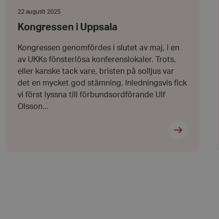
i
Uppsala
Datum:
22 augusti 2025
bbplatsen kan inte
22
Kongressen i Uppsala
augusti
2025
Kongressen genomfördes i slutet av maj, i en
av UKKs fönsterlösa konferenslokaler. Trots,
l när användaren
ookie innehåller
eller kanske tack vare, bristen på solljus var
an användas för
ren
det en mycket god stämning. Inledningsvis fick
vi först lyssna till förbundsordförande Ulf
 byggda med
bbläsaren har kakor
Olsson...
ikationer baserat på
allmänt identifierare
hålla variabler för
 normalt ett
nummer, hur det
kt för webbplatsen,
t bibehålla en
nvändare mellan
 att lagra
 sekretessval för
ebbplatsen. Den
 besökarens