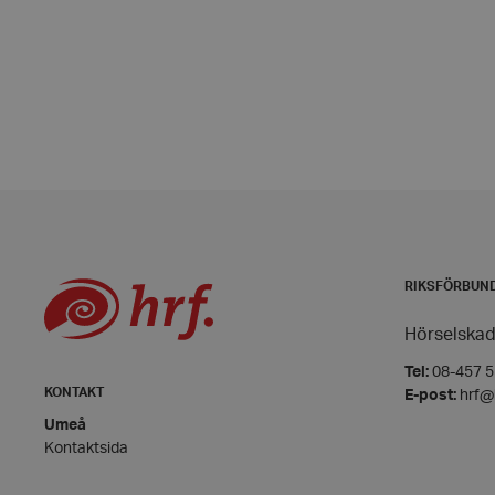
VISITOR_PRIVACY_
__cf_bm
CookieScriptConse
RIKSFÖRBUN
woocommerce_item
Hörselskad
Tel:
08-457 55
woocommerce_cart
KONTAKT
E-post:
hrf@
Umeå
wp_woocommerce_s
Kontaktsida
{32}