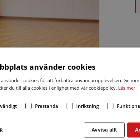
bplats använder cookies
använder cookies för att förbättra användarupplevelsen. Genom 
er du till alla cookies i enlighet med vår cookiepolicy.
Läs mer
dvändigt
Prestanda
Inriktning
Funktione
ER
Avvisa allt
A
r Ärlebro,