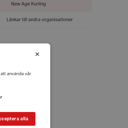
New Age Kurling
Länkar till andra organisationer
×
att använda vår
r
cceptera alla