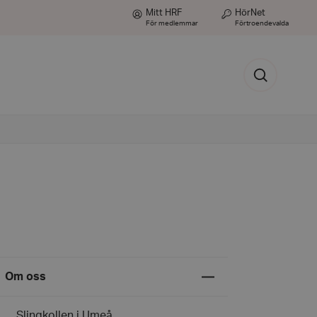
Mitt HRF
HörNet
För medlemmar
Förtroendevalda
Sök
Expandera
Om oss
undermeny
för
Om
Slingkollen i Umeå
oss