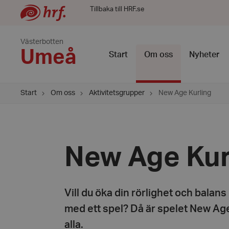
Tillbaka till HRF.se
Västerbotten
Umeå
Start
Om oss
Nyheter
Start
Om oss
Aktivitetsgrupper
New Age Kurling
New Age Kur
Vill du öka din rörlighet och balan
med ett spel? Då är spelet New Age 
alla.