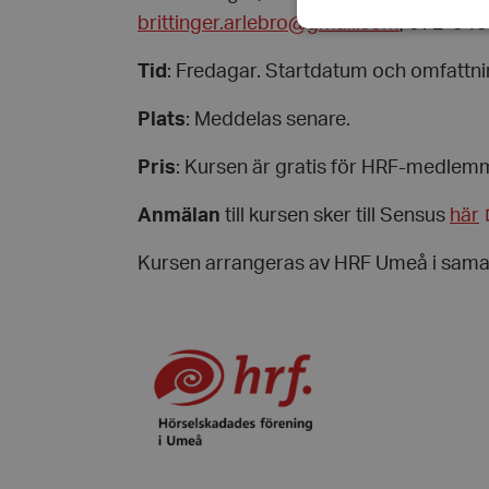
brittinger.arlebro@gmail.com
, 072-543
Tid
: Fredagar. Startdatum och omfattn
Strikt nödvändiga ka
Plats
: Meddelas senare.
användas ordentligt 
Pris
: Kursen är gratis för HRF-medlem
Namn
hrf-popup-closed-*
Anmälan
till kursen sker till Sensus
här
Kursen arrangeras av HRF Umeå i sama
wordpress_test_coo
PHPSESSID