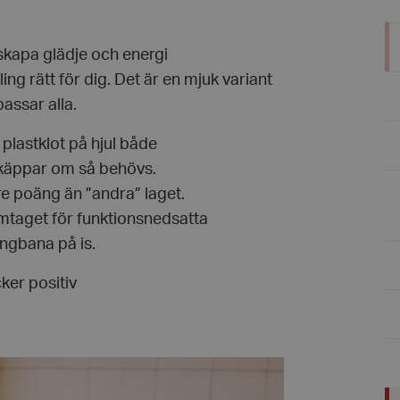
 skapa glädje och energi
ng rätt för dig. Det är en mjuk variant
passar alla.
plastklot på hjul både
 käppar om så behövs.
re poäng än ”andra” laget.
mtaget för funktionsnedsatta
lingbana på is.
ker positiv