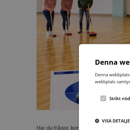
Denna web
Denna webbplats 
webbplats samtyck
Strikt nö
VISA DETALJ
Har du frågor, kontakta ledare Britt-Inge