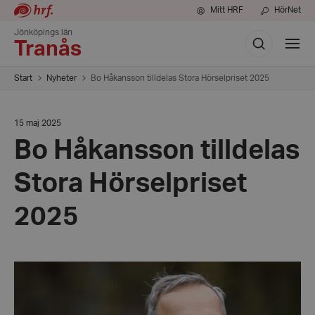
Mitt HRF
HörNet
Jönköpings län
Sök
Visa
Tranås
meny
Start
Nyheter
Bo Håkansson tilldelas Stora Hörselpriset 2025
Datum:
15 maj 2025
15
Bo Håkansson tilldelas
maj
2025
Stora Hörselpriset
2025