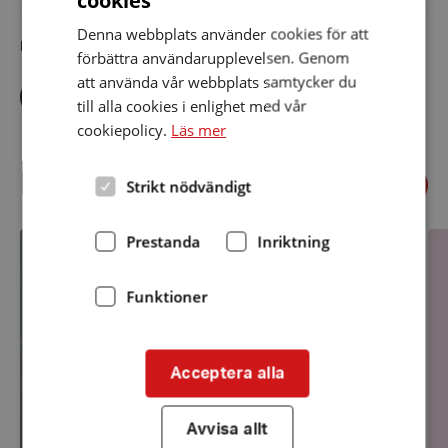
Denna webbplats använder cookies för att
Dela artikeln i sociala medier
förbättra användarupplevelsen. Genom
att använda vår webbplats samtycker du
Dela
Dela
Dela
via
via
via
till alla cookies i enlighet med vår
facebook
twitter
linkedin
cookiepolicy.
Läs mer
Föregående
Relaterade nyheter
Strikt nödvändigt
Näst
Teknikstödjare
All
Prestanda
Inriktning
|
du
Intresseanmälan
sku
Uppföljning
vil
Funktioner
ve
o
CI
Acceptera alla
Avvisa allt