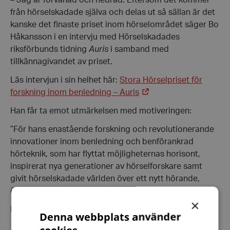
från hörselskadade själva och delas ut så sällan är det
kanske det finaste priset inom hörselområdet säger Bo
Håkansson i en intervju med Hörselskadades
riksförbunds tidning
Auris
i samband med
tillkännagivandet av priset.
Läs intervjun i sin helhet här:
Stora Hörselpriset för
forskning inom benledning – Auris
Han får ta emot utmärkelsen med motiveringen:
”För hans enastående forskning och revolutionerande
innovationer inom benledning och benförankrad
hörteknik, som har flyttat möjligheternas horisont,
inspirerat nya generationer av hörselforskare samt
givit hörselskadade världen över ett nytt hörande,
ökad delaktighet och högre livskvalitet.”
×
Käll:
Chalmers
Denna webbplats använder
cookies