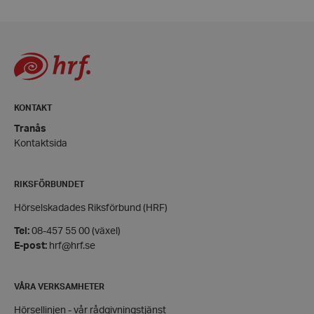
wordpress_test_cookie
Automattic
Inc.
hrf.se
Google
Privacy Policy
PHPSESSID
PHP.net
KONTAKT
hrf.se
Tranås
Kontaktsida
RIKSFÖRBUNDET
Hörselskadades Riksförbund (HRF)
Tel:
08-457 55 00 (växel)
E-post:
hrf@hrf.se
VÅRA VERKSAMHETER
Hörsellinjen - vår rådgivningstjänst