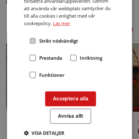
förbättra användarupplevelsen. Genom
via
via
via
att använda vår webbplats samtycker du
facebook
twitter
linkedin
till alla cookies i enlighet med vår
cookiepolicy.
Läs mer
Föregående
Relaterade nyheter
Näst
Strikt nödvändigt
TSS-
Ka
kurser
so
hösten
6
Prestanda
Inriktning
2026
jul
16
au
Funktioner
Acceptera alla
Avvisa allt
Datum:
23 juni 2026
23
TSS-kurser hösten 2026
juni
j
VISA DETALJER
2026