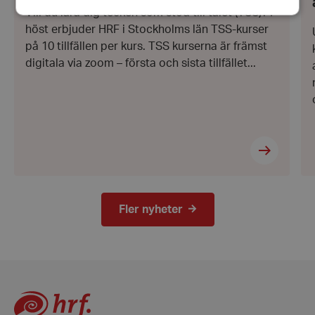
Vill du lära dig tecken som stöd till talet (TSS)? I
höst erbjuder HRF i Stockholms län TSS-kurser
Strikt nödvändigt
Prestanda
Inriktning
på 10 tillfällen per kurs. TSS kurserna är främst
digitala via zoom – första och sista tillfället...
Funktioner
Strikt nödvändiga kakor tillåter
kärnwebbplatsfunktioner som användarinloggning
och kontohantering. Webbplatsen kan inte
användas ordentligt utan strikt nödvändiga cookies.
Leverantör
/
Namn
Domän
hrf-popup-closed-*
hrf.se
Fler nyheter
wordpress_test_cookie
Automattic
Inc.
hrf.se