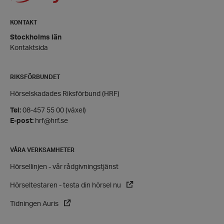
KONTAKT
Google
Privacy Policy
Stockholms län
PHPSESSID
PHP.net
Kontaktsida
hrf.se
RIKSFÖRBUNDET
Hörselskadades Riksförbund (HRF)
Tel:
08-457 55 00 (växel)
E-post:
hrf@hrf.se
VÅRA VERKSAMHETER
Hörsellinjen - vår rådgivningstjänst
Hörseltestaren - testa din hörsel nu
Tidningen Auris
VISITOR_PRIVACY_METADATA
YouTube
.youtube.com