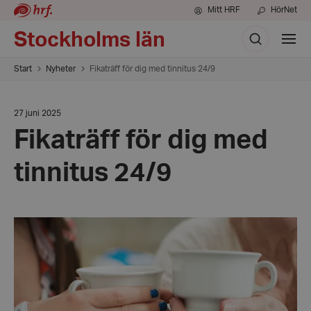
Mitt HRF
HörNet
Sök
Stockholms län
Visa
meny
Start
Nyheter
Fikaträff för dig med tinnitus 24/9
Datum:
27 juni 2025
27
Fikaträff för dig med
juni
2025
tinnitus 24/9