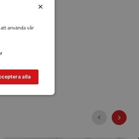
×
att använda vår
r
cceptera alla
Föregående
bbplatsen kan inte
Nästa