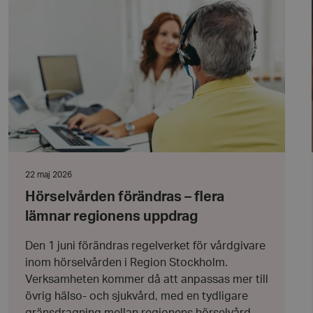
Hörselvården
förändras
l när användaren
–
ookie innehåller
flera
an användas för
lämnar
ren
regionens
uppdrag
 byggda med
bbläsaren har kakor
ikationer baserat på
allmänt identifierare
hålla variabler för
 normalt ett
nummer, hur det
kt för webbplatsen,
t bibehålla en
Datum:
22 maj 2026
nvändare mellan
22
Hörselvården förändras – flera
maj
2026
 att lagra
lämnar regionens uppdrag
 sekretessval för
ebbplatsen. Den
 besökarens
Den 1 juni förändras regelverket för vårdgivare
esspolicyer och
täller att deras
inom hörselvården i Region Stockholm.
tida sessioner.
Verksamheten kommer då att anpassas mer till
att skilja mellan
övrig hälso- och sjukvård, med en tydligare
 är fördelaktigt för
giltiga rapporter om
gränsdragning mellan regionens hörselvård