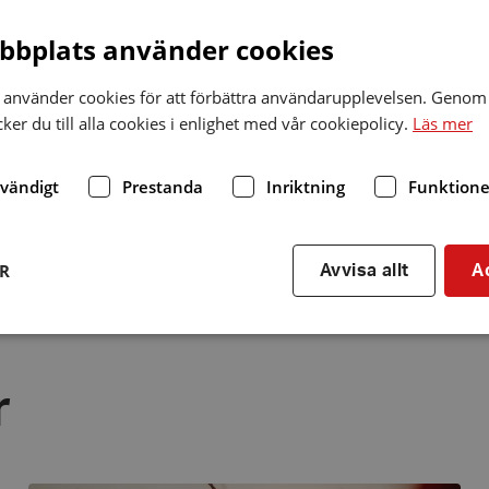
bplats använder cookies
ten
använder cookies för att förbättra användarupplevelsen. Genom 
er du till alla cookies i enlighet med vår cookiepolicy.
Läs mer
dvändigt
Prestanda
Inriktning
Funktione
 i sociala medier
Dela
ER
Avvisa allt
A
via
r
linkedin
Strikt nödvändigt
Prestanda
Inriktning
Funktioner
r
kor tillåter kärnwebbplatsfunktioner som användarinloggning och kontohantering. We
utan strikt nödvändiga cookies.
Leverantör
/
Utgång
Beskrivning
Domän