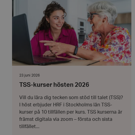
TSS-
kurser
hrf-popup-closed-*
hösten
2026
wordpress_test_coo
PHPSESSID
Datum:
23 juni 2026
23
TSS-kurser hösten 2026
juni
2026
VISITOR_PRIVACY_
Vill du lära dig tecken som stöd till talet (TSS)?
I höst erbjuder HRF i Stockholms län TSS-
kurser på 10 tillfällen per kurs. TSS kurserna är
främst digitala via zoom – första och sista
__cf_bm
tillfället...