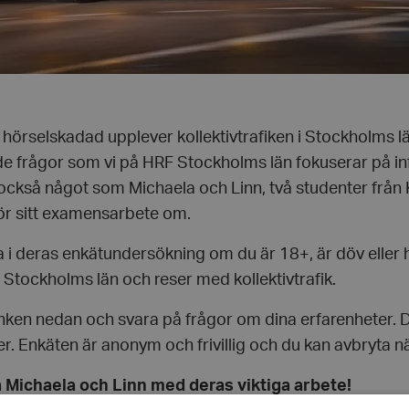
hörselskadad upplever kollektivtrafiken i Stockholms lä
de frågor som vi på HRF Stockholms län fokuserar på inf
också något som Michaela och Linn, två studenter från 
 gör sitt examensarbete om.
a i deras enkätundersökning om du är 18+, är döv eller 
i Stockholms län och reser med kollektivtrafik.
änken nedan och svara på frågor om dina erfarenheter. D
. Enkäten är anonym och frivillig och du kan avbryta när
a Michaela och Linn med deras viktiga arbete!