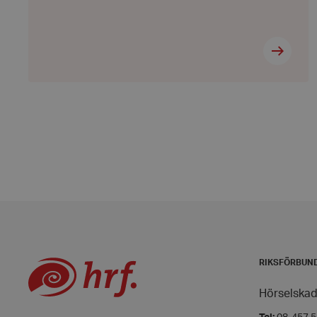
CookieScriptConse
woocommerce_item
woocommerce_cart
wp_woocommerce_s
{32}
woocommerce_rece
RIKSFÖRBUN
wc_cart_created
wc_cart_hash_[abcd
Hörselskad