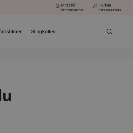
Mitt HRF
HörNet
För medlemmar
Förtroendevalda
Sök
årdsfilmer
Slingkollen
du