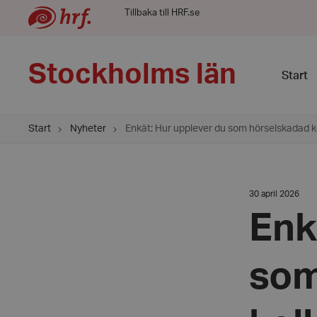
Tillbaka till HRF.se
Stockholms län
Start
Start
Nyheter
Enkät: Hur upplever du som hörselskadad ko
Datum:
30 april 2026
30
april
Enk
2026
som