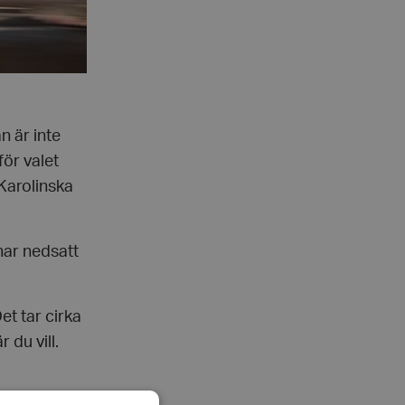
n är inte
ör valet
Karolinska
har nedsatt
et tar cirka
 du vill.