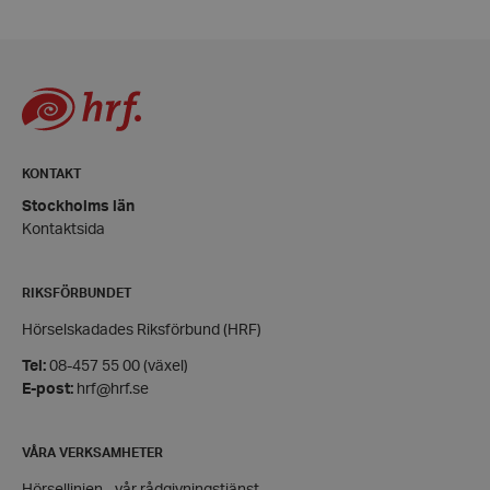
wordpress_test_cookie
Automattic
Inc.
hrf.se
Google Privacy
Policy
KONTAKT
Stockholms län
PHPSESSID
PHP.net
hrf.se
Kontaktsida
RIKSFÖRBUNDET
Hörselskadades Riksförbund (HRF)
Tel:
08-457 55 00 (växel)
E-post:
hrf@hrf.se
VÅRA VERKSAMHETER