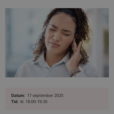
Datum:
Datum
:
17 september 2025
17
Från:
Tid
:
kl. 18.00-19.30
september
kl.
2025
18.00
-