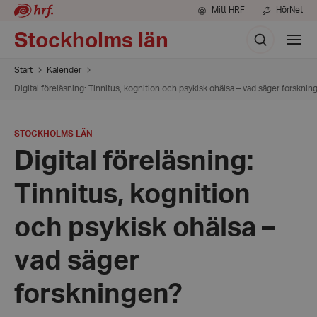
Mitt HRF
HörNet
Sök
Stockholms län
Visa
meny
Start
Kalender
Digital föreläsning: Tinnitus, kognition och psykisk ohälsa – vad säger forsknin
PLATS
:
STOCKHOLMS LÄN
Digital föreläsning:
Tinnitus, kognition
och psykisk ohälsa –
vad säger
forskningen?