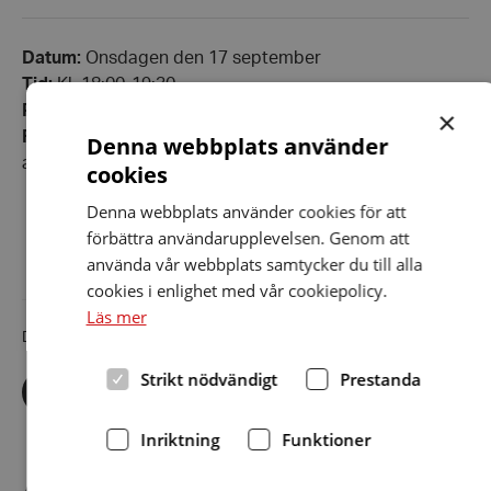
Datum:
Onsdagen den 17 september
Tid:
Kl. 18:00-19:30
Plats:
Digitalt i Zoom
×
Föreläsare:
Sebastian Waechter, legitimerad
Denna webbplats använder
audionom och doktor i klinisk medicin
cookies
Denna webbplats använder cookies för att
Till anmälan
förbättra användarupplevelsen. Genom att
använda vår webbplats samtycker du till alla
cookies i enlighet med vår cookiepolicy.
Läs mer
Dela artikeln i sociala medier
Strikt nödvändigt
Prestanda
Dela
Dela
Dela
via
via
via
facebook
twitter
linkedin
Inriktning
Funktioner
Föregående
Annat på gång