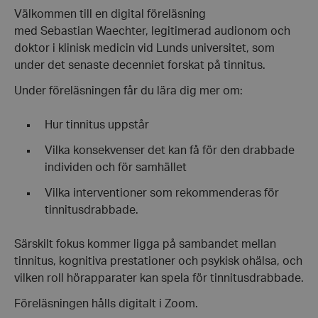
Till:
Välkommen till en digital föreläsning
kl.
med Sebastian Waechter, legitimerad audionom och
19.30
doktor i klinisk medicin vid Lunds universitet, som
under det senaste decenniet forskat på tinnitus.
Under föreläsningen får du lära dig mer om:
Hur tinnitus uppstår
Vilka konsekvenser det kan få för den drabbade
individen och för samhället
Vilka interventioner som rekommenderas för
tinnitusdrabbade.
Särskilt fokus kommer ligga på sambandet mellan
tinnitus, kognitiva prestationer och psykisk ohälsa, och
vilken roll hörapparater kan spela för tinnitusdrabbade.
Föreläsningen hålls digitalt i Zoom.