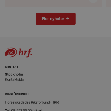
användarinloggning och kontohantering. Webbplatsen kan inte
användas ordentligt utan strikt nödvändiga cookies.
Leverantör
/
Namn
Domän
Fler nyheter
hrf-popup-closed-*
hrf.se
wordpress_test_cookie
Automattic
Inc.
KONTAKT
hrf.se
Stockholm
Google Privacy Policy
Kontaktsida
PHPSESSID
PHP.net
RIKSFÖRBUNDET
hrf.se
Hörselskadades Riksförbund (HRF)
Tel:
08-457 55 00 (växel)