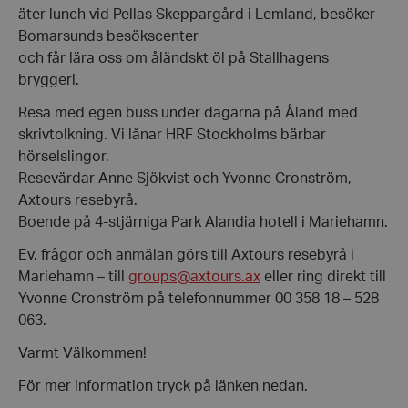
äter lunch vid Pellas Skeppargård i Lemland, besöker
Bomarsunds besökscenter
och får lära oss om åländskt öl på Stallhagens
bryggeri.
Resa med egen buss under dagarna på Åland med
skrivtolkning. Vi lånar HRF Stockholms bärbar
hörselslingor.
Resevärdar Anne Sjökvist och Yvonne Cronström,
Axtours resebyrå.
Boende på 4-stjärniga Park Alandia hotell i Mariehamn.
Ev. frågor och anmälan görs till Axtours resebyrå i
Mariehamn – till
groups@axtours.ax
eller ring direkt till
Yvonne Cronström på telefonnummer 00 358 18 – 528
063.
Varmt Välkommen!
För mer information tryck på länken nedan.