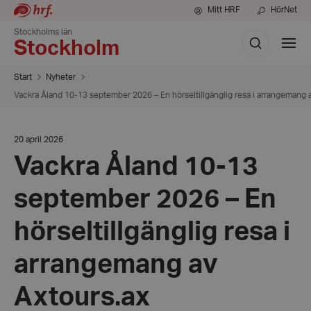
Mitt HRF
HörNet
Stockholms län
Sök
Visa
Stockholm
meny
Start
Nyheter
Vackra Åland 10-13 september 2026 – En hörseltillgänglig resa i arrangemang 
Datum:
20 april 2026
20
Vackra Åland 10-13
april
2026
september 2026 – En
hörseltillgänglig resa i
arrangemang av
Axtours.ax