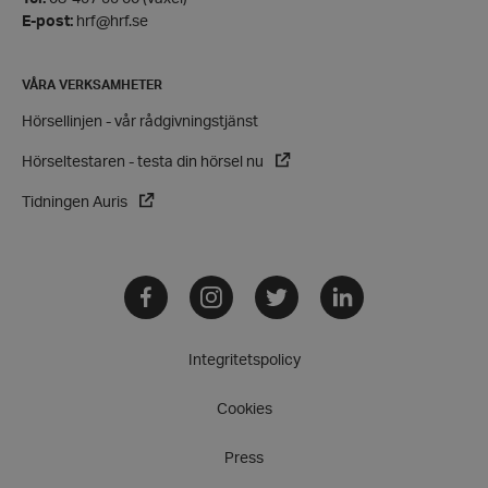
E-post:
hrf@hrf.se
VÅRA VERKSAMHETER
Hörsellinjen - vår rådgivningstjänst
Hörseltestaren - testa din hörsel nu
Tidningen Auris
VISITOR_PRIVACY_METADATA
YouTube
Facebook
Instagram
Twitter
LinkedIn
.youtube.com
Integritetspolicy
Cookies
Press