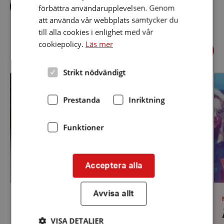
Dela
Dela
Dela
förbättra användarupplevelsen. Genom
via
via
via
facebook
twitter
linkedin
att använda vår webbplats samtycker du
till alla cookies i enlighet med vår
cookiepolicy.
Läs mer
Föregående
Relaterade nyheter
Näst
Strikt nödvändigt
Välkommen
Är
till
du
årsmötet!
en
Prestanda
Inriktning
in
Hä
m
på
Funktioner
vå
dig
trä
Acceptera alla
Avvisa allt
KATEGORI
:
Datum:
NYHETER
13 mars 2024
13
Välkommen till årsmötet!
mars
VISA DETALJER
2024