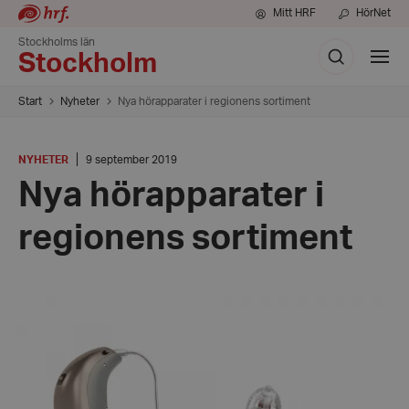
Mitt HRF
HörNet
Stockholms län
Sök
Visa
Stockholm
meny
Start
Nyheter
Nya hörapparater i regionens sortiment
KATEGORI
:
Datum:
NYHETER
9 september 2019
9
Nya hörapparater i
september
2019
regionens sortiment