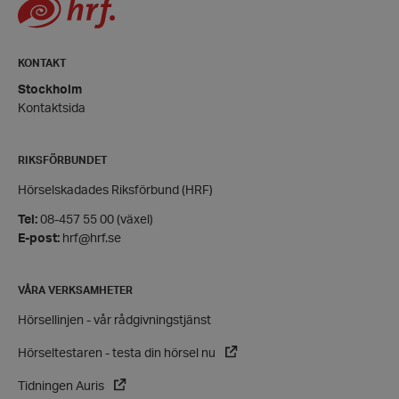
hrf.se
Google
KONTAKT
Privacy Policy
Stockholm
PHPSESSID
PHP.net
hrf.se
Kontaktsida
RIKSFÖRBUNDET
Hörselskadades Riksförbund (HRF)
Tel:
08-457 55 00 (växel)
E-post:
hrf@hrf.se
VÅRA VERKSAMHETER
Hörsellinjen - vår rådgivningstjänst
Hörseltestaren - testa din hörsel nu
VISITOR_PRIVACY_METADATA
YouTube
Tidningen Auris
.youtube.com