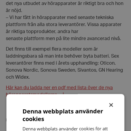
det nya utbudet av hörapparater är riktigt bra och hon
är nöjd.
– Vi har fått in hörapparater med senaste tekniska
plattform från alla stora leverantörer. Vissa apparater
är riktiga topprodukter, andra har
senaste plattform men på lite mindre avancerad nivå.
Det finns till exempel flera modeller som är
laddningsbara så man inte behöver byta batteri. Sex
leverantörer finns med i årets upphandling: Oticon,
Sonova Nordic, Sonova Sweden, Sivantos, GN Hearing
och Widex.
Här kan du ladda ner en pdf med lista över de nya
hörapparatsmodellerna.
×
Denna webbplats använder
cookies
Dela artikeln i sociala medier
Denna webbplats använder cookies för att