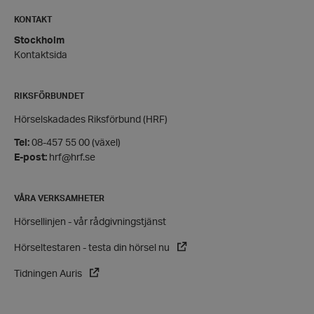
Inc.
hrf.se
KONTAKT
Stockholm
wp_woocommerce_session_[abcdef0123456789]
hrf.se
Kontaktsida
{32}
RIKSFÖRBUNDET
Hörselskadades Riksförbund (HRF)
Tel:
08-457 55 00 (växel)
E-post:
hrf@hrf.se
woocommerce_recently_viewed
Automattic
Inc.
hrf.se
VÅRA VERKSAMHETER
wc_cart_created
hrf.se
Hörsellinjen - vår rådgivningstjänst
wc_cart_hash_[abcdef0123456789]{32}
hrf.se
Hörseltestaren - testa din hörsel nu
Tidningen Auris
Namn
Leverantör
/
Domän
Utgång
Beskrivning