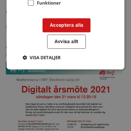
Funktioner
Varmt välkommen!
Acceptera alla
HRF Stockholms styrelse
Avvisa allt
Genom att trycka på bilden kan du ladda ner en pdf av
årsmöteskallelsen.
VISA DETALJER
Strikt nödvändigt
Prestanda
Inriktning
Funktioner
Strikt nödvändiga kakor tillåter
kärnwebbplatsfunktioner som användarinloggning
och kontohantering. Webbplatsen kan inte
användas ordentligt utan strikt nödvändiga cookies.
Leverantör
/
Namn
Domän