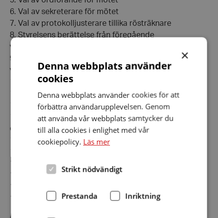
6. Val av sekreterare för mötet
7. Val av protokolljusterare tillika rösträknare
8. Styrelsens berättelse från föregående
verksamhetsår
×
9. Revisorernas berättelse från föregående
Denna webbplats använder
verksamhetsår
cookies
10. Fråga om ansvarsfrihet för styrelsen
11. Förslag från styrelsen och medlemmar
Denna webbplats använder cookies för att
12. Val av föreningsordförande
förbättra användarupplevelsen. Genom
13. Fastställande av antal ledamöter samt eventuella
att använda vår webbplats samtycker du
ersättare i styrelsen
till alla cookies i enlighet med vår
14. Val av övriga ledamöter samt ersättare i styrelsen
cookiepolicy.
Läs mer
15. Val av revisorer och ersättare
16. Fastställande av arvoderingspolicy
Strikt nödvändigt
17. Val av valberedning
18. Styrelsens rapport om aktuella frågor
Prestanda
Inriktning
19. Mötet avslutas
Det digitala årsmötet är skriv- och teckenspråkstolkat.