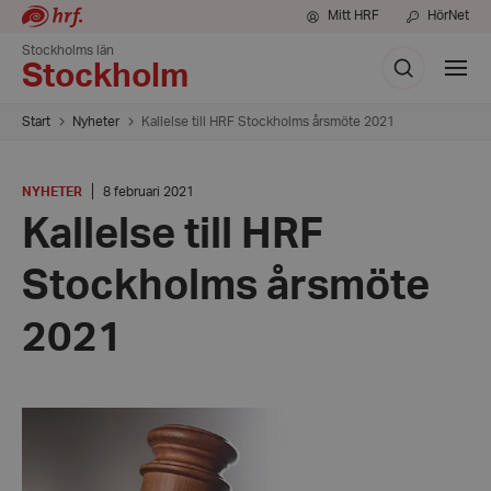
Mitt HRF
HörNet
Stockholms län
Sök
Visa
Stockholm
meny
Start
Nyheter
Kallelse till HRF Stockholms årsmöte 2021
KATEGORI
:
Datum:
NYHETER
8 februari 2021
8
Kallelse till HRF
februari
2021
Stockholms årsmöte
2021