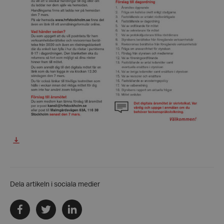
hrf-popup-closed-*
hrf.se
wordpress_test_cookie
Automattic
Inc.
hrf.se
Google
Privacy Policy
PHPSESSID
PHP.net
hrf.se
Dela artikeln i sociala medier
Dela
Dela
Dela
via
via
via
facebook
twitter
linkedin