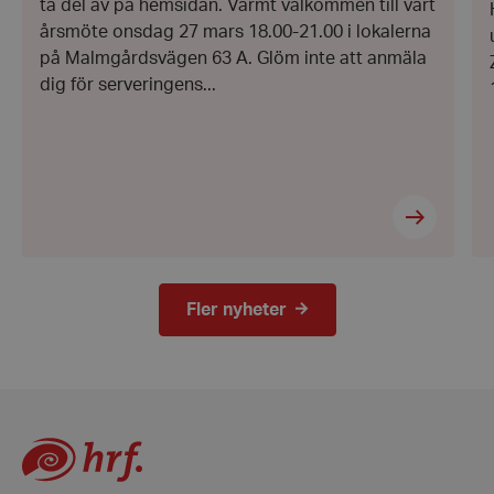
ta del av på hemsidan. Varmt välkommen till vårt
Inc.
.vimeo.com
årsmöte onsdag 27 mars 18.00-21.00 i lokalerna
på Malmgårdsvägen 63 A. Glöm inte att anmäla
dig för serveringens...
CookieScriptConsent
CookieScript
hrf.se
Fler nyheter
woocommerce_items_in_cart
Automattic
Inc.
hrf.se
woocommerce_cart_hash
Automattic