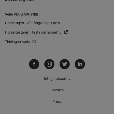
VÅRA VERKSAMHETER
Hörsellinjen - vår rådgivningstjänst
Hörseltestaren - testa din hörsel nu
Tidningen Auris
Facebook
Instagram
Twitter
LinkedIn
VISITOR_PRIVACY_METADATA
YouTube
.youtube.com
Integritetspolicy
Cookies
Press