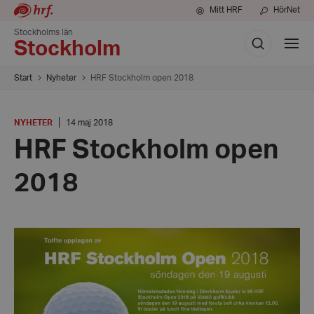
Mitt HRF
HörNet
Stockholms län
Sök
Visa
Stockholm
meny
Start
Nyheter
HRF Stockholm open 2018
KATEGORI
:
Datum:
NYHETER
14 maj 2018
14
HRF Stockholm open
maj
2018
2018