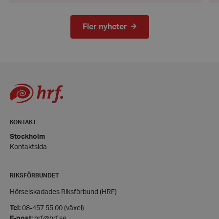
Strikt nödvändiga kakor tillåter
kärnwebbplatsfunktioner som användarinloggning
och kontohantering. Webbplatsen kan inte
Fler nyheter
användas ordentligt utan strikt nödvändiga cookies.
Leverantör
/
Namn
Domän
hrf-popup-closed-*
hrf.se
KONTAKT
Stockholm
wordpress_test_cookie
Automattic
Kontaktsida
Inc.
hrf.se
RIKSFÖRBUNDET
Google
Privacy Policy
Hörselskadades Riksförbund (HRF)
PHPSESSID
PHP.net
Tel:
08-457 55 00 (växel)
hrf.se
E-post:
hrf@hrf.se