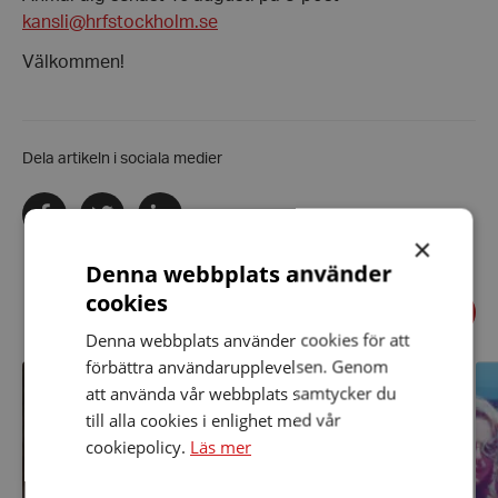
kansli@hrfstockholm.se
Välkommen!
Dela artikeln i sociala medier
Dela
Dela
Dela
via
via
via
facebook
twitter
linkedin
×
Denna webbplats använder
cookies
Föregående
Relaterade nyheter
Näst
Denna webbplats använder cookies för att
förbättra användarupplevelsen. Genom
Välkommen
Är
till
du
att använda vår webbplats samtycker du
årsmötet!
en
till alla cookies i enlighet med vår
in
Hä
cookiepolicy.
Läs mer
m
på
vå