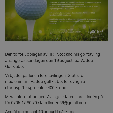
Den tolfte upplagan av HRF Stockholms golftävling
arrangeras söndagen den 19 augusti på Väddö
Golfklubb.
Vi bjuder på lunch före tävlingen. Gratis för
medlemmar i Väddö golfklubb, för övriga är
startavgiften/greenfee 400 kronor.
Mera information ger tävlingsledaren Lars Lindén på
tfn 0705 47 69 79 / lars.linden66@gmail.com
Anmäl dig senast 10 augusti på e-post