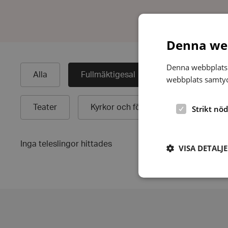
Denna web
Denna webbplats 
Alla
Fullmäktigesal
Samlingssal
webbplats samtyck
Teater
Kyrkor och församlingshem
Strikt nö
Inga teleslingor hittades
VISA DETALJ
Strikt nödvändiga ka
användas ordentligt 