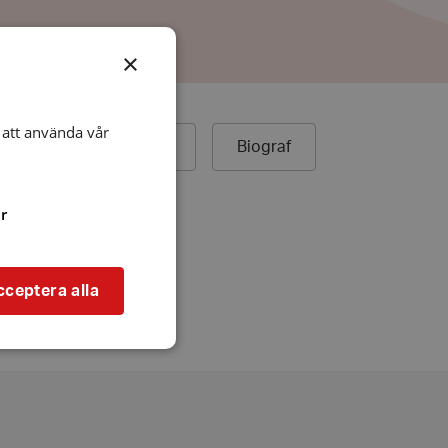
×
att använda vår
ek
Äldreboende
Biograf
r
cceptera alla
bbplatsen kan inte