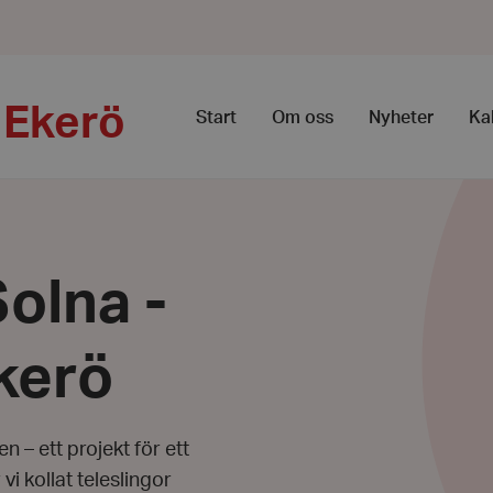
 Ekerö
Start
Om oss
Nyheter
Ka
Solna -
kerö
 – ett projekt för ett
vi kollat teleslingor