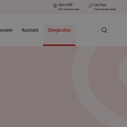
Mitt HRF
HörNet
För medlemmar
Förtroendevalda
Sök
lender
Kontakt
Slingkollen