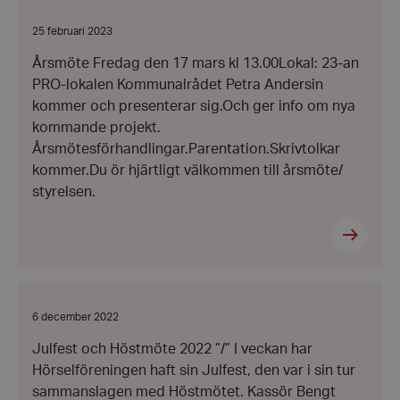
Datum:
25 februari 2023
25
februari
Årsmöte Fredag den 17 mars kl 13.00Lokal: 23-an
2023
PRO-lokalen Kommunalrådet Petra Andersin
kommer och presenterar sig.Och ger info om nya
kommande projekt.
Årsmötesförhandlingar.Parentation.Skrivtolkar
kommer.Du ör hjärtligt välkommen till årsmöte/
styrelsen.
Datum:
6 december 2022
6
december
Julfest och Höstmöte 2022 ”/” I veckan har
2022
Hörselföreningen haft sin Julfest, den var i sin tur
sammanslagen med Höstmötet. Kassör Bengt