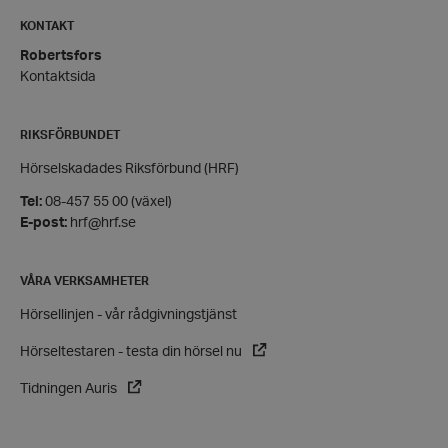
Inc.
hrf.se
KONTAKT
Robertsfors
wp_woocommerce_session_[abcdef0123456789]
hrf.se
Kontaktsida
{32}
RIKSFÖRBUNDET
Hörselskadades Riksförbund (HRF)
Tel:
08-457 55 00 (växel)
E-post:
hrf@hrf.se
woocommerce_recently_viewed
Automattic
Inc.
VÅRA VERKSAMHETER
hrf.se
wc_cart_created
hrf.se
Hörsellinjen - vår rådgivningstjänst
wc_cart_hash_[abcdef0123456789]{32}
hrf.se
Hörseltestaren - testa din hörsel nu
Tidningen Auris
Namn
Leverantör
/
Domän
Utgång
Beskrivning