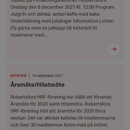
Julfest på Församlingshemmet i Robertsfors
Onsdag den 8 december 2021 Kl. 12.00 Program
Julgröt och skinka, sedan kaffe med kaka.
Underhållning med julsånger Information Lotteri
(Ta gärna med en julklapp till lotteriet) Vi
maximerar med...
Årsmöte/Höstmöte
KATEGORI
:
Datum:
NYHETER
14 september 2021
14
Årsmöte/Höstmöte
september
2021
Robertsfors HRF-förening har hållit ett försenat
Årsmöte för 2020 samt Höstmöte. Robertsfors
HRF-förening höll sitt årsmöte för 2020 förra
veckan. Det var skickat kallelse till medlemmarna
och över 30 medlemmar fanns med på mötet.