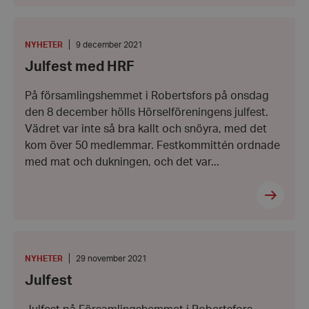
Julfest
med
HRF
KATEGORI
:
Datum:
NYHETER
9 december 2021
9
Julfest med HRF
december
2021
På församlingshemmet i Robertsfors på onsdag
den 8 december hölls Hörselföreningens julfest.
Vädret var inte så bra kallt och snöyra, med det
kom över 50 medlemmar. Festkommittén ordnade
med mat och dukningen, och det var...
Julfest
KATEGORI
:
Datum:
NYHETER
29 november 2021
29
Julfest
november
2021