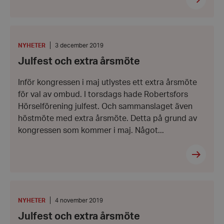
Julfest
och
extra
KATEGORI
:
Datum:
NYHETER
3 december 2019
årsmöte
3
Julfest och extra årsmöte
december
2019
Inför kongressen i maj utlystes ett extra årsmöte
VISITOR_PRIVACY_METADATA
YouTube
för val av ombud. I torsdags hade Robertsfors
.youtube.com
Hörselförening julfest. Och sammanslaget även
höstmöte med extra årsmöte. Detta på grund av
kongressen som kommer i maj. Något...
Julfest
och
extra
KATEGORI
:
Datum:
NYHETER
4 november 2019
årsmöte
4
Julfest och extra årsmöte
november
__cf_bm
Cloudflare