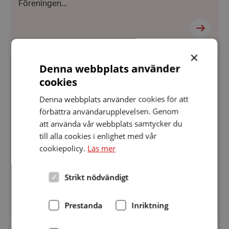
Föreningen...
×
Årsmöte/Höstmöte
Denna webbplats använder
KATEGORI
:
Datum:
NYHETER
17 augusti 2021
cookies
17
Årsmöte/Höstmöte
augusti
Denna webbplats använder cookies för att
2021
förbättra användarupplevelsen. Genom
HRF Robertsfors inbjuder till Årsmöte/Höstmöte
att använda vår webbplats samtycker du
Lokal: PRO-lokalen Robertsfors Torsdag den 9
till alla cookies i enlighet med vår
september 2021, kl 13.00 Program:
cookiepolicy.
Läs mer
Årsmötesförhandlingar Kaffe/te med tilltugg
Underhållning Skrivtolkar kommer att närvara
Hjärtligt välkomna till vårt möte hälsar Styrelsen
Strikt nödvändigt
Prestanda
Inriktning