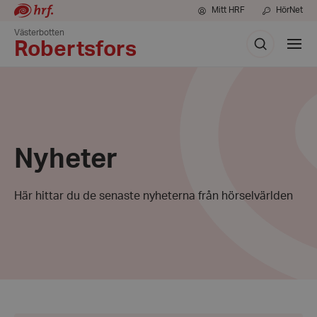
Mitt HRF
HörNet
Västerbotten
Sök
Visa
Robertsfors
meny
Nyheter
Här hittar du de senaste nyheterna från hörselvärlden