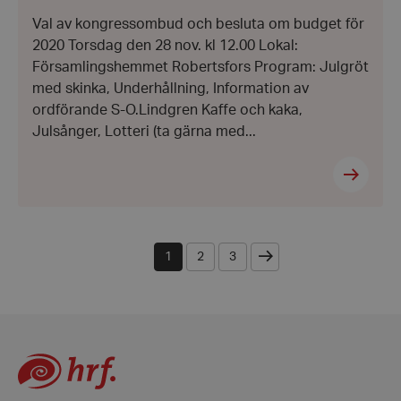
2019
Inc.
Val av kongressombud och besluta om budget för
.vimeo.com
2020 Torsdag den 28 nov. kl 12.00 Lokal:
Församlingshemmet Robertsfors Program: Julgröt
med skinka, Underhållning, Information av
ordförande S-O.Lindgren Kaffe och kaka,
Julsånger, Lotteri (ta gärna med...
CookieScriptConsent
CookieScript
hrf.se
Nästa
1
2
3
woocommerce_items_in_cart
Automattic
Inc.
hrf.se
woocommerce_cart_hash
Automattic