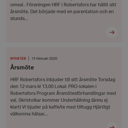
omval.. Föreningen HRF i Robertsfors har hållit sitt
hrf-popup-closed-*
hrf.se
årsmöte. Det började med en parentation och en
stunds...
Årsmöte
wordpress_test_cookie
Automattic
Inc.
KATEGORI
:
Datum:
hrf.se
NYHETER
15 februari 2020
15
Årsmöte
februari
2020
Google
HRF Robertsfors inbjuder till sitt årsmöte Torsdag
Privacy Policy
den 12 mars kl 13,00 Lokal: PRO-lokalen i
PHPSESSID
PHP.net
hrf.se
Robertsfors Program Årsmötesförhandlingar med
val. Skrivtolkar kommer Underhållning (ännu ej
klart) Vi bjuder på kaffe/te med tilltugg Hjärtligt
välkomna hälsar...