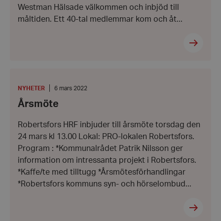
Westman Hälsade välkommen och inbjöd till
måltiden. Ett 40-tal medlemmar kom och åt...
Årsmöte
KATEGORI
:
Datum:
NYHETER
6 mars 2022
6
Årsmöte
mars
2022
Robertsfors HRF inbjuder till årsmöte torsdag den
24 mars kl 13.00 Lokal: PRO-lokalen Robertsfors.
Program : *Kommunalrådet Patrik Nilsson ger
information om intressanta projekt i Robertsfors.
*Kaffe/te med tilltugg *Årsmötesförhandlingar
*Robertsfors kommuns syn- och hörselombud...