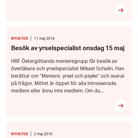
Besök
av
yrselspecialist
KATEGORI
:
Datum:
NYHETER
11 maj 2019
onsdag
11
Besök av yrselspecialist onsdag 15 maj
15
maj
maj
2019
HRF Östergötlands menieregrupp får besök av
överläkare och yrselspecialist Mikael Schulin. Han
berättar om ”Meniere, yrsel och psyke” och svarar
på frågor. Mötet är öppet för alla intresserade,
medlem eller ännu inte medlem. Om du...
Batteriförsäljning
KATEGORI
:
Datum:
NYHETER
2 maj 2019