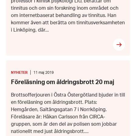
professor i klinisk psykologi LiU, berättar om
tinnitus och om sin forskning inom området och
om internetbaserat behandling av tinnitus. Han
kommer även att berätta om tinnitusverksamheten
i Linköping, där...
Föreläsning
om
åldringsbrott
KATEGORI
:
Datum:
NYHETER
11 maj 2019
20
11
Föreläsning om åldringsbrott 20 maj
maj
maj
2019
Brottsofferjouren i Östra Östergötland bjuder in till
en föreläsning om åldringsbrott. Plats:
Hemgården, Saltängsgatan 7 i Norrköping.
Föreläsare är: Håkan Carlsson från CIRCA-
gruppen, som är den del av polisen som jobbar
nationellt med just åldringsbrott....