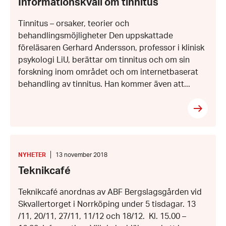
Informationskväll om tinnitus
december
2018
Tinnitus – orsaker, teorier och
behandlingsmöjligheter Den uppskattade
föreläsaren Gerhard Andersson, professor i klinisk
psykologi LiU, berättar om tinnitus och om sin
forskning inom området och om internetbaserat
behandling av tinnitus. Han kommer även att...
Teknikcafé
KATEGORI
:
Datum:
NYHETER
13 november 2018
13
Teknikcafé
november
2018
Teknikcafé anordnas av ABF Bergslagsgården vid
Skvallertorget i Norrköping under 5 tisdagar. 13
/11, 20/11, 27/11, 11/12 och 18/12. Kl. 15.00 –