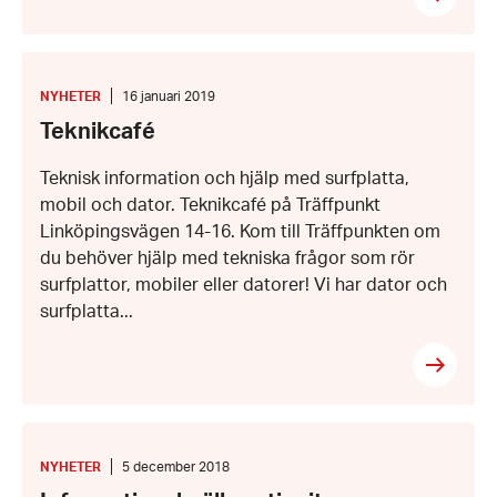
Teknikcafé
KATEGORI
:
Datum:
NYHETER
16 januari 2019
16
Teknikcafé
januari
2019
Teknisk information och hjälp med surfplatta,
mobil och dator. Teknikcafé på Träffpunkt
Linköpingsvägen 14-16. Kom till Träffpunkten om
du behöver hjälp med tekniska frågor som rör
surfplattor, mobiler eller datorer! Vi har dator och
surfplatta...
Informationskväll
om
tinnitus
KATEGORI
:
Datum:
NYHETER
5 december 2018
5