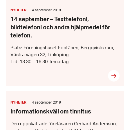
14
september
–
KATEGORI
:
Datum:
NYHETER
4 september 2019
Texttelefoni,
4
14 september – Texttelefoni,
bildtelefoni
september
och
2019
bildtelefoni och andra hjälpmedel för
andra
hjälpmedel
telefon.
för
telefon.
Plats: Föreningshuset Fontänen, Bergqvists rum,
Västra vägen 32, Linköping
Tid: 13.30 – 16.30 Temadag...
Informationskväll
om
tinnitus
KATEGORI
:
Datum:
NYHETER
4 september 2019
4
Informationskväll om tinnitus
september
2019
Den uppskattade föreläsaren Gerhard Andersson,