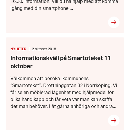
16.30. Information: Vill du ha hjälp med att komma
igång med din smartphone,...
Informationskväll
på
Smartoteket
KATEGORI
:
Datum:
NYHETER
2 oktober 2018
11
2
Informationskväll på Smartoteket 11
oktober
oktober
2018
oktober
Välkommen att besöka kommunens
”Smartoteket”, Drottninggatan 32 i Norrköping. Vi
får se en möblerad lägenhet med hjälpmedel för
olika handikapp och får veta var man kan skaffa
det man behöver. Låt gärna anhöriga och andra...