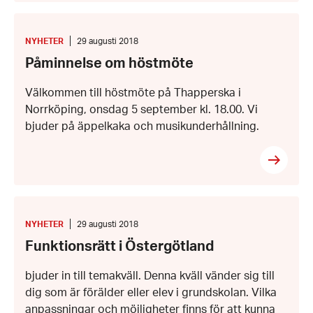
Påminnelse
om
höstmöte
KATEGORI
:
Datum:
NYHETER
29 augusti 2018
29
Påminnelse om höstmöte
augusti
2018
Välkommen till höstmöte på Thapperska i
Norrköping, onsdag 5 september kl. 18.00. Vi
bjuder på äppelkaka och musikunderhållning.
Funktionsrätt
i
Östergötland
KATEGORI
:
Datum:
NYHETER
29 augusti 2018
29
Funktionsrätt i Östergötland
augusti
2018
bjuder in till temakväll. Denna kväll vänder sig till
dig som är förälder eller elev i grundskolan. Vilka
anpassningar och möjligheter finns för att kunna