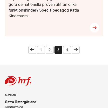
göra de nationella proven utifrån olika
funktionshinder? Specialpedagog Katla
Kindestam...
Föregående
Nästa
1
2
3
4
KONTAKT
Östra Östergötland
Kontaktsida