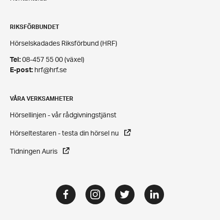
RIKSFÖRBUNDET
Hörselskadades Riksförbund (HRF)
Tel:
08-457 55 00 (växel)
E-post:
hrf@hrf.se
VÅRA VERKSAMHETER
Hörsellinjen - vår rådgivningstjänst
Hörseltestaren - testa din hörsel nu
Tidningen Auris
Facebook
Instagram
Twitter
LinkedIn