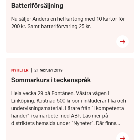
2
Batteriförsäljning
maj
2019
Nu säljer Anders en hel kartong med 10 kartor för
200 kr. Samt batteriförvaring 25 kr.
Sommarkurs
i
teckenspråk
KATEGORI
:
Datum:
NYHETER
21 februari 2019
21
Sommarkurs i teckenspråk
februari
2019
Hela vecka 29 på Fontänen, Västra vägen i
Linköping. Kostnad 500 kr som inkluderar fika och
undervisningsmaterial. Lärare från ”I kompetenta
händer” i samarbete med ABF. Läs mer på
distriktets hemsida under ”Nyheter”. Där finns...