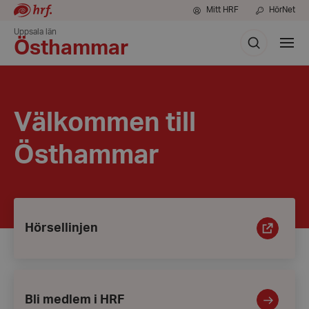
Mitt HRF
HörNet
Uppsala län
Sök
Visa
Östhammar
meny
Välkommen till
Östhammar
Ingångar
Hörsellinjen
Hörsellinjen
Bli
medlem
i
Bli medlem i HRF
HRF