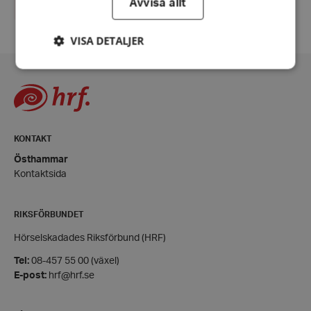
Avvisa allt
VISA DETALJER
Strikt nödvändigt
Prestanda
Inriktning
Funktioner
KONTAKT
Strikt nödvändiga kakor tillåter
kärnwebbplatsfunktioner som användarinloggning
Östhammar
och kontohantering. Webbplatsen kan inte
Kontaktsida
användas ordentligt utan strikt nödvändiga cookies.
Leverantör
/
Namn
Domän
RIKSFÖRBUNDET
hrf-popup-closed-*
hrf.se
Hörselskadades Riksförbund (HRF)
Tel:
08-457 55 00 (växel)
E-post:
hrf@hrf.se