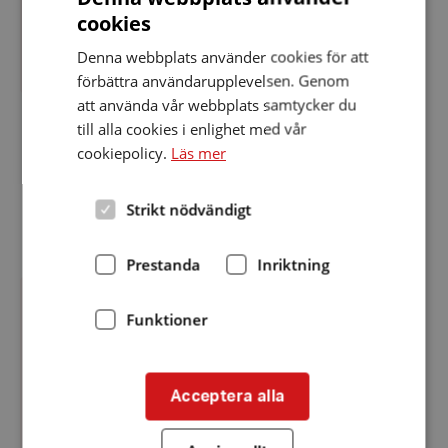
lämna förslag på...
cookies
Denna webbplats använder cookies för att
förbättra användarupplevelsen. Genom
att använda vår webbplats samtycker du
till alla cookies i enlighet med vår
Fler nyheter
cookiepolicy.
Läs mer
Strikt nödvändigt
Prestanda
Inriktning
Försäljning
batterier
till
Funktioner
Försäljning batterier till hörapparat
hörapparat
Focus i Östhammar Medlem: 35 kronor/karta.
Icke medlem: 55 kronor/karta.
Acceptera alla
Läs mer