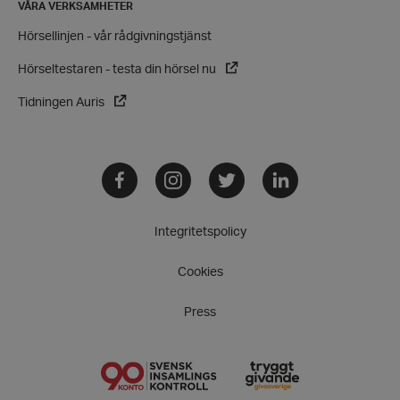
VÅRA VERKSAMHETER
wordpress_test_cookie
Automattic
Hörsellinjen - vår rådgivningstjänst
Inc.
hrf.se
Hörseltestaren - testa din hörsel nu
Tidningen Auris
Google
Privacy Policy
PHPSESSID
PHP.net
hrf.se
Facebook
Instagram
Twitter
LinkedIn
Integritetspolicy
Cookies
Press