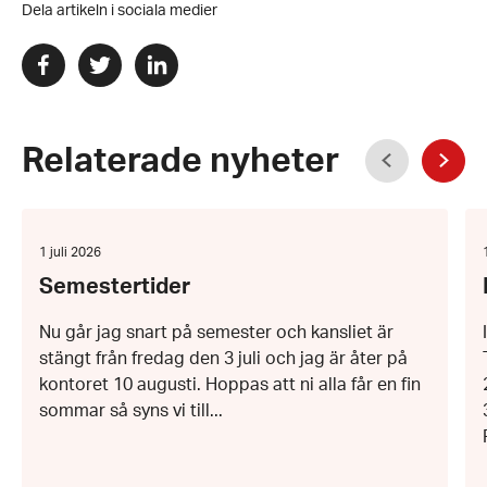
Dela artikeln i sociala medier
Dela
Dela
Dela
via
via
via
facebook
twitter
linkedin
Föregående
Relaterade nyheter
Näst
Semestertider
Fö
Datum:
1 juli 2026
1
Semestertider
juli
a
2026
Nu går jag snart på semester och kansliet är
stängt från fredag den 3 juli och jag är åter på
kontoret 10 augusti. Hoppas att ni alla får en fin
sommar så syns vi till...