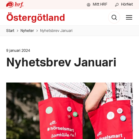
Mitt HRF
HörNet
Sök
Östergötland
Visa
meny
Start
Nyheter
Nyhetsbrev Januari
Datum:
9 januari 2024
9
Nyhetsbrev Januari
januari
2024