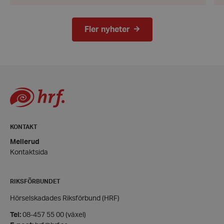
Fler nyheter
wordpress_test_cookie
Automattic
Inc.
hrf.se
Google
Privacy Policy
PHPSESSID
PHP.net
hrf.se
KONTAKT
Mellerud
Kontaktsida
RIKSFÖRBUNDET
Hörselskadades Riksförbund (HRF)
Tel:
08-457 55 00 (växel)