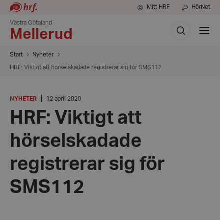
Mitt HRF
HörNet
Västra Götaland
Sök
Visa
Mellerud
meny
Start
Nyheter
HRF: Viktigt att hörselskadade registrerar sig för SMS112
KATEGORI
:
Datum:
NYHETER
12 april 2020
12
HRF: Viktigt att
april
2020
hörselskadade
registrerar sig för
SMS112