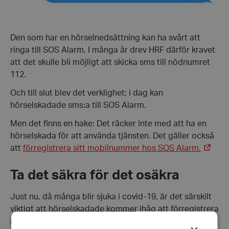
Den som har en hörselnedsättning kan ha svårt att
ringa till SOS Alarm. I många år drev HRF därför kravet
att det skulle bli möjligt att skicka sms till nödnumret
112.
Och till slut blev det verklighet; i dag kan
hörselskadade sms:a till SOS Alarm.
Men det finns en hake: Det räcker inte med att ha en
hörselskada för att använda tjänsten. Det gäller också
att
förregistrera sitt mobilnummer hos SOS Alarm.
Ta det säkra för det osäkra
Just nu, då många blir sjuka i covid-19, är det särskilt
viktigt att hörselskadade kommer ihåg att förregistrera
sitt nummer, påminner HRF.