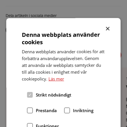
Dela artikeln i sociala medier
×
Dela
Dela
Dela
via
via
via
Denna webbplats använder
facebook
twitter
linkedin
cookies
Denna webbplats använder cookies för att
Föregående
Relaterade nyheter
Näst
förbättra användarupplevelsen. Genom
att använda vår webbplats samtycker du
HRF
Vå
till alla cookies i enlighet med vår
på
för
cookiepolicy.
Läs mer
Kanalyran
HR
Datum:
9 juli 2026
9
HRF på Kanalyran
juli
2026
Strikt nödvändigt
Vi var på plats i Håverud på söndagen bland
semesterfirare
Prestanda
Inriktning
Funktioner