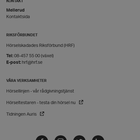
KONTAKT
hrf-popup-closed-*
hrf.se
Mellerud
Kontaktsida
RIKSFÖRBUNDET
Hörselskadades Riksförbund (HRF)
wordpress_test_cookie
Automattic
Tel:
08-457 55 00 (växel)
Inc.
hrf.se
E-post:
hrf@hrf.se
Google
VÅRA VERKSAMHETER
Privacy Policy
PHPSESSID
PHP.net
Hörsellinjen - vår rådgivningstjänst
hrf.se
Hörseltestaren - testa din hörsel nu
Tidningen Auris
Facebook
Instagram
Twitter
LinkedIn