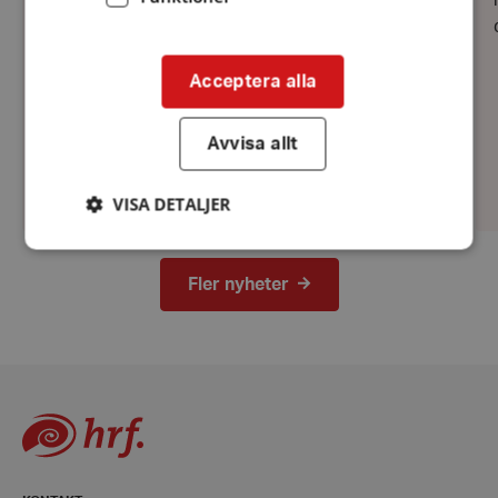
Acceptera alla
Avvisa allt
VISA DETALJER
Fler nyheter
Strikt nödvändigt
Prestanda
Inriktning
Funktioner
Strikt nödvändiga kakor tillåter
kärnwebbplatsfunktioner som användarinloggning
och kontohantering. Webbplatsen kan inte
användas ordentligt utan strikt nödvändiga cookies.
Leverantör
/
Namn
Domän