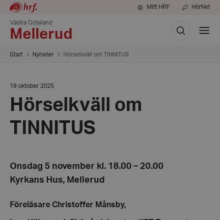
Mitt HRF
HörNet
Västra Götaland
Sök
Visa
Mellerud
meny
Start
Nyheter
Hörselkväll om TINNITUS
Datum:
18 oktober 2025
18
Hörselkväll om
oktober
2025
TINNITUS
Onsdag 5 november kl. 18.00 – 20.00
Kyrkans Hus, Mellerud
Föreläsare Christoffer Månsby,