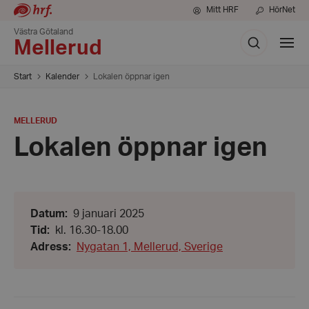
Mitt HRF
HörNet
Västra Götaland
Sök
Visa
Mellerud
meny
Start
Kalender
Lokalen öppnar igen
PLATS
:
MELLERUD
Lokalen öppnar igen
Datum:
Datum
:
9 januari 2025
9
Från:
Tid
:
kl. 16.30-18.00
januari
kl.
2025
Adress
:
Nygatan 1, Mellerud, Sverige
16.30
-
Till:
kl.
18.00