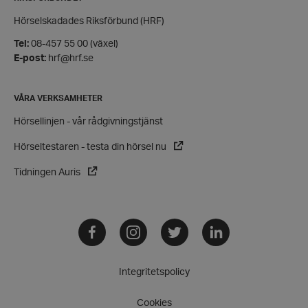
Funktioner
Hörselskadades Riksförbund (HRF)
Strikt nödvändiga kakor tillåter
Tel:
08-457 55 00 (växel)
kärnwebbplatsfunktioner som användarinloggning
och kontohantering. Webbplatsen kan inte
E-post:
hrf@hrf.se
användas ordentligt utan strikt nödvändiga cookies.
Leverantör
/
Namn
VÅRA VERKSAMHETER
Domän
hrf-popup-closed-*
hrf.se
Hörsellinjen - vår rådgivningstjänst
Hörseltestaren - testa din hörsel nu
Tidningen Auris
Facebook
Instagram
Twitter
LinkedIn
wordpress_test_cookie
Automattic
Inc.
hrf.se
Integritetspolicy
Google
Privacy Policy
Cookies