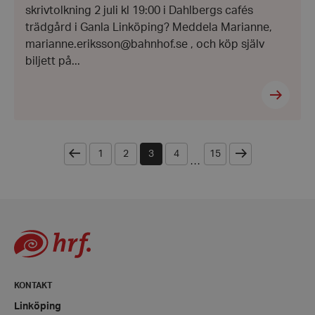
skrivtolkning 2 juli kl 19:00 i Dahlbergs cafés
trädgård i Ganla Linköping? Meddela Marianne,
marianne.eriksson@bahnhof.se , och köp själv
biljett på...
woocommerce_items_in_cart
Automattic
Inc.
hrf.se
woocommerce_cart_hash
Automattic
Inc.
hrf.se
Föregående
Nästa
1
2
3
4
15
...
wp_woocommerce_session_[abcdef0123456789]
hrf.se
{32}
KONTAKT
Linköping
woocommerce_recently_viewed
Automattic