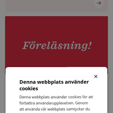
Föreläsning
om
kognition
och
hörsel
på
hörselskadades
dag
×
Denna webbplats använder
Datum:
10 oktober 2022
10
cookies
Föreläsning om kognition och hörsel på
oktober
2022
Denna webbplats använder cookies för att
hörselskadades dag
förbättra användarupplevelsen. Genom
Kom och lyssna på Henrik Danielsson. På
att använda vår webbplats samtycker du