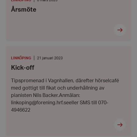
LINKÖPING
6 mars 2023
6
Årsmöte
mars
2023
Kick-
off
PLATS
:
Datum:
LINKÖPING
21 januari 2023
21
Kick-off
januari
2023
Tipspromenad i Vagnhallen, därefter hörselcafé
med gottigt till fikat och underhållning av
pianisten Nils Backer.Anmälan:
linkoping@forening.hrf.seeller SMS till 070-
4946622