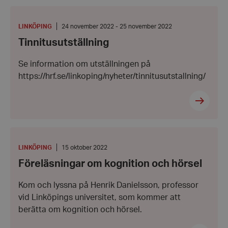
Tinnitusutställning
PLATS
:
Från:
LINKÖPING
24 november 2022 - 25 november 2022
24
Tinnitusutställning
november
2022
-
Se information om utställningen på
Till:
25
https://hrf.se/linkoping/nyheter/tinnitusutstallning/
november
2022
Föreläsningar
om
kognition
PLATS
:
Datum:
LINKÖPING
15 oktober 2022
och
15
Föreläsningar om kognition och hörsel
hörsel
oktober
2022
Kom och lyssna på Henrik Danielsson, professor
vid Linköpings universitet, som kommer att
berätta om kognition och hörsel.