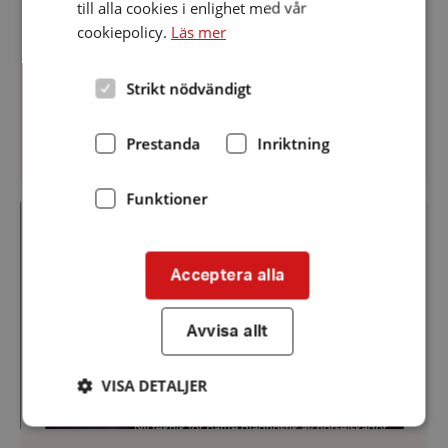
hörselskadades dag kommer Henrik Danielsson,
till alla cookies i enlighet med vår
professor vid Linköpings unoversitet, och
cookiepolicy.
Läs mer
föreläser om hur kognition påverkar
kommunikationen för den som har en
Strikt nödvändigt
hörselnedsättning. Varmt välkomna!
Prestanda
Inriktning
Funktioner
Föreläsningar
om
hörsel
Acceptera alla
Avvisa allt
VISA DETALJER