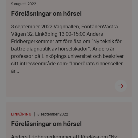
Datum:
9 augusti 2022
Strikt nödvändigt
Prestanda
Inriktning
9
Föreläsningar om hörsel
augusti
Funktioner
2022
3 september 2022 Vagnhallen, FontänenVästra
Strikt nödvändiga kakor tillåter
kärnwebbplatsfunktioner som användarinloggning
Vägen 32, Linköping 13:00-15:00 Anders
och kontohantering. Webbplatsen kan inte
Fridbergerkommer att föreläsa om ”Ny teknik för
användas ordentligt utan strikt nödvändiga cookies.
bättre diagnostik av hörselskador”. Anders är
Leverantör
/
Namn
Domän
professor på Linköpings universitet och beskriver
sitt intresseområde som: ”Innerörats sinnesceller
hrf-popup-closed-*
hrf.se
är...
Föreläsningar
om
wordpress_test_cookie
Automattic
hörsel
PLATS
:
Datum:
LINKÖPING
3 september 2022
Inc.
3
hrf.se
Föreläsningar om hörsel
september
2022
Anders Fridbergerkommer att föreläsa om ”Ny