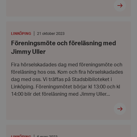
Föreningsmöte
och
föreläsning
PLATS
:
Datum:
LINKÖPING
21 oktober 2023
med
21
Föreningsmöte och föreläsning med
Jimmy
oktober
Uller
2023
Jimmy Uller
Fira hörselskadades dag med föreningsmöte och
föreläsning hos oss. Kom och fira hörselskadades
dag med oss. Vi träffas på Stadsbiblioteket i
Linköping. Föreningsmötet börjar kl 13:00 och kl
14:00 blir det föreläsning med Jimmy Uller...
Årsmöte
PLATS
:
Datum: