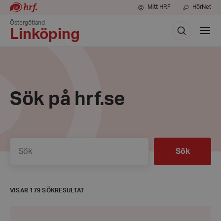
Mitt HRF
HörNet
Östergötland
Sök
Visa
Linköping
meny
Sök på hrf.se
Sök
Sök
VISAR 179 SÖKRESULTAT
Äldredagen