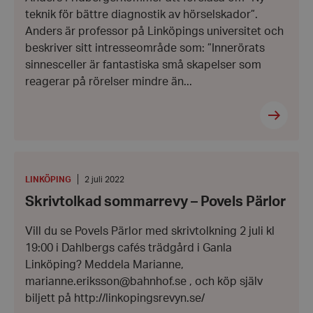
Google
teknik för bättre diagnostik av hörselskador”.
Privacy Policy
Anders är professor på Linköpings universitet och
PHPSESSID
PHP.net
hrf.se
beskriver sitt intresseområde som: ”Innerörats
sinnesceller är fantastiska små skapelser som
reagerar på rörelser mindre än...
Skrivtolkad
sommarrevy
–
PLATS
:
Datum:
LINKÖPING
2 juli 2022
Povels
2
Skrivtolkad sommarrevy – Povels Pärlor
Pärlor
juli
2022
Vill du se Povels Pärlor med skrivtolkning 2 juli kl
19:00 i Dahlbergs cafés trädgård i Ganla
VISITOR_PRIVACY_METADATA
YouTube
Linköping? Meddela Marianne,
.youtube.com
marianne.eriksson@bahnhof.se , och köp själv
biljett på http://linkopingsrevyn.se/