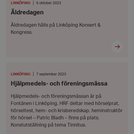
PLATS
:
Datum:
LINKÖPING
9 oktober 2023
9
Äldredagen
oktober
2023
Äldredagen hålls på Linköping Konsert &
Kongress.
Hjälpmedels-
och
föreningsmässa
PLATS
:
Datum:
LINKÖPING
7 september 2023
7
Hjälpmedels- och föreningsmässa
september
2023
Hjälpmedels- och föreningsmässan är på
Fontänen i Linköping. HRF deltar med hörselprat,
hörseltest, hem- och krisberedskap, heminstruktör
för hörsel – Patric Bladh – finns på plats.
Konstutställning på tema Tinnitus.